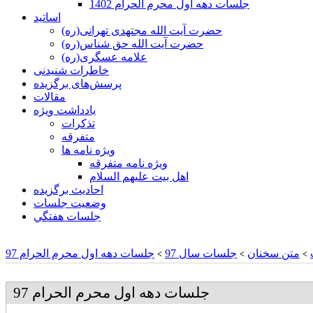
جلسات دهه اول محرم الحرام 1402
اساتید
حضرت آیت الله مجتهدی تهرانی(ره)
حضرت آیت الله حق شناس(ره)
علامه عسگری(ره)
خاطرات شنیدنی
پرسش‌های برگزیده
مقالات
یادداشت ویژه
تذكرات
متفرقه
ويژه نامه ها
ويژه نامه متفرقه
اهل بيت عليهم السلام
احادیث برگزیده
وضعیت جلسات
جلسات هفتگي
متن سخنان
جلسات سال 97
جلسات دهه اول محرم الحرام 97
>
>
>
جلسات دهه اول محرم الحرام 97