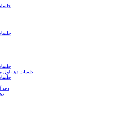
جلسات فاطمیه د
جلسات فاطميه د
جلسات فاطميه د
جلسات دهه اول محرم الحرام 1393 - حس
جلسات دهه 
دهه آخر ماه صف
دهه اول
د