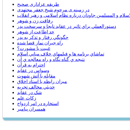
طریقه عزاداری صحیح
در زمینه ی مرحوم شیخ جعفر مجتهدی
لام و المسلمین جاودان درباره نظام اسلامی و رهبر انقلاب
رفاقت زن و شوهر
دستورالعملي براي تاثير در عقايد نابجا و سرسخت پدر
حد اطاعت از شوهر
چگونگي رفتار و تذكر به پدر
راه جبران نماز قضا شده
غيبت يا مشورت؟
تماشاي برنامه ها و فيلمهاي خلاف مباني اسلام
نتيجه ي گناه نگاه و راه معالجه ي آن
احترام به قرآن
وسواس در عقاید
مقابله با آتش شهوت
میزان رابطه با استاد اخلاق
حديثي مخالف تجربه
شک در عقاید
زکات علم
استخاره در امر ازدواج
همسران پیامبر