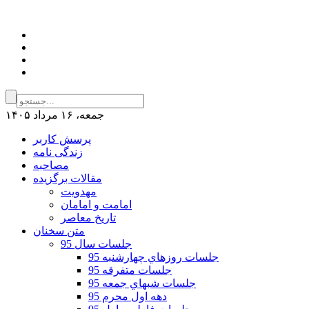
جمعه، ۱۶ مرداد ۱۴۰۵
پرسش کاربر
زندگی نامه
مصاحبه
مقالات برگزیده
مهدویت
امامت و امامان
تاریخ معاصر
متن سخنان
جلسات سال 95
جلسات روزهاي چهارشنبه 95
جلسات متفرقه 95
جلسات شبهاي جمعه 95
دهه اول محرم 95