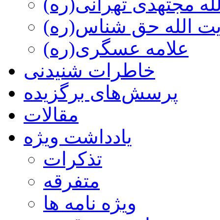
ه مجتهدی تهرانی(ره)
 الله حق شناس(ره)
علامه عسگری(ره)
خاطرات شنیدنی
پرسش‌های برگزیده
مقالات
یادداشت ویژه
تذكرات
متفرقه
ويژه نامه ها