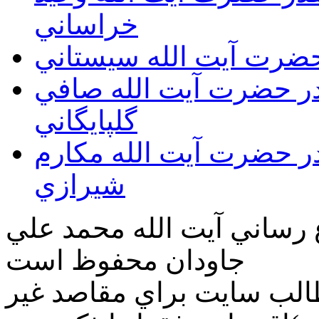
خراساني
 حضرت آيت الله سيستاني
قدر حضرت آيت الله صافي
گلپايگاني
قدر حضرت آيت الله مكارم
شيرازي
ع رساني آیت الله محمد علي
جاودان محفوظ است
طالب سايت براي مقاصد غير