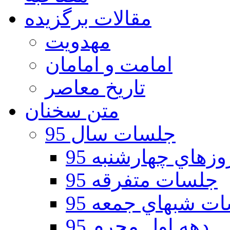
مقالات برگزیده
مهدویت
امامت و امامان
تاریخ معاصر
متن سخنان
جلسات سال 95
هاي چهارشنبه 95
جلسات متفرقه 95
ت شبهاي جمعه 95
دهه اول محرم 95