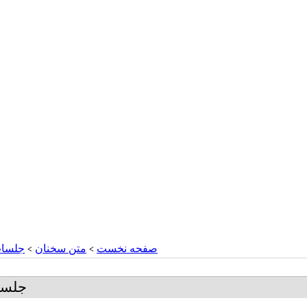
صفحه نخست
متن سخنان
جلسات
>
>
جلسات فاطمي