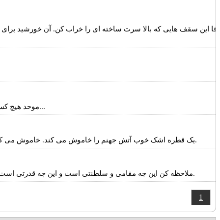
آقا این سقف هایی که بالا سرت ساخته ای را خراب کن. آن خورشید برای 
موحد هیچ کسی را دوست ندارد، مگر برای خاطر خدا. محبتش خالص برای خداست. آن وقت اگر امام حسین را دوست دارد، برای خاطر خدا دوست دارد...
یک قطره اشک خوب آتش جهنم را خاموش می کند. خاموش می کند. دو رکعت نماز خوب بهشت را بر آدم واجب می کند. دعای آدم مستجاب می شود. آدم مستجاب الدعوه می شود. با دو رکعت نماز خوب.
ملاحظه کن این چه مقامی و سلطنتی است و این چه قدرتی است الهی که اراده او مظهر ارادة الله شود،و معدومات را لباس وجود بخشد. و از تمام جنات جسمانی این قدرت و نفوذ اراده بهتر و بالاتر است.
1