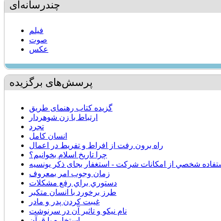
چندرسانه‌ای
فیلم
صوت
عکس
پرسش‌های برگزیده
گزیده کتاب رهنمای طریق
ارتباط با زن شوهردار
تجرد
انسان كامل
راه برون رفت از افراط و تفريط در اعمال
چرا تاریخ اسلام بخوانیم؟
تفاده شخصي از امكانات شركت - استغفار بجای ذکر یونسیه
زمان وجوب امر بمعروف
دستوري براي رفع مشكلات
طرز برخورد با انسان متکبر
غیبت کردن پدر و مادر
نام نیکو و تاثیر آن در سرنوشت
استخاره با قرآن