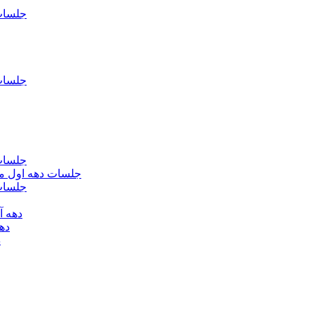
جلسات فاطمیه د
جلسات فاطميه د
جلسات فاطميه د
جلسات دهه اول محرم الحرام 1393 - حس
جلسات دهه 
دهه آخر ماه صف
دهه اول
د