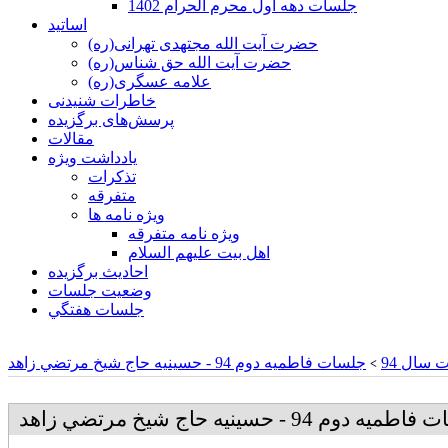
جلسات دهه اول محرم الحرام 1402
اساتید
حضرت آیت الله مجتهدی تهرانی(ره)
حضرت آیت الله حق شناس(ره)
علامه عسگری(ره)
خاطرات شنیدنی
پرسش‌های برگزیده
مقالات
یادداشت ویژه
تذكرات
متفرقه
ويژه نامه ها
ويژه نامه متفرقه
اهل بيت عليهم السلام
احادیث برگزیده
وضعیت جلسات
جلسات هفتگي
 سال 94
جلسات فاطميه دوم 94 - حسينيه حاج شيخ مرتضي زاهد
>
ه دوم 94 - حسينيه حاج شيخ مرتضي زاهد