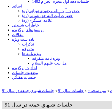
جلسات دهه اول محرم الحرام 1402
اساتید
حضرت آیت الله مجتهدی تهرانی(ره)
حضرت آیت الله حق شناس(ره)
علامه عسگری(ره)
خاطرات شنیدنی
پرسش‌های برگزیده
مقالات
یادداشت ویژه
تذكرات
متفرقه
ويژه نامه ها
ويژه نامه متفرقه
اهل بيت عليهم السلام
احادیث برگزیده
وضعیت جلسات
جلسات هفتگي
متن سخنان
جلسات سال 91
جلسات شبهاي جمعه در سال 91
>
>
>
جلسات شبهاي جمعه در سال 91