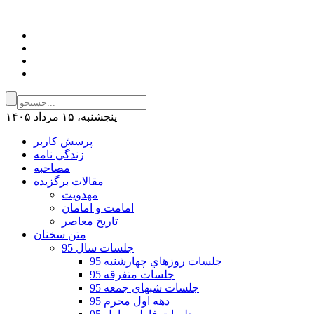
پنجشنبه، ۱۵ مرداد ۱۴۰۵
پرسش کاربر
زندگی نامه
مصاحبه
مقالات برگزیده
مهدویت
امامت و امامان
تاریخ معاصر
متن سخنان
جلسات سال 95
جلسات روزهاي چهارشنبه 95
جلسات متفرقه 95
جلسات شبهاي جمعه 95
دهه اول محرم 95