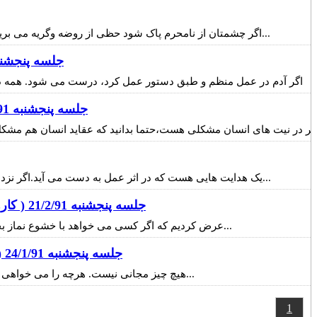
اگر چشمتان از نامحرم پاک شود حظی از روضه وگریه می برید که ازهیچ جای دیگر گیرتان نمی آید.این حیف است که انسان به خاطردوتانگاه حظ و لذت و بهره روضه و گریه امام حسین رااز دست بدهد...
جلسه پنجشنبه 9/6/91 ( رابطه مرد و زن - ساختمان و
اگر آدم در عمل منظم و طبق دستور عمل کرد، درست می شود. همه دست
جلسه پنجشنبه 2/6/91 ( ساختمان وجود انسان - وداع با ماه رمضان )
گر در نیت های انسان مشکلی هست،حتما بدانید که عقاید انسان هم مشک
یک هدایت هایی هست که در اثر عمل به دست می آید.اگر نزد استاد بنشینید چیز می فهمید. اما اگر عمل کنید یک چیز دیگر می فهمید.اگر به آن چیزی که می دانستی عمل کنی به یک فهم تازه می رسی...
جلسه پنجشنبه 21/2/91 ( كارهايي براي عاقبت بخيري-شاملان نعمت الهي)
عرض کردیم که اگر کسی می خواهد با خشوع نماز بخواند باید از لغو پرهیز کند. راه درازی است تا انسان بتواند بر خودش غلبه کند. زیرا ابتدای آن سخت است. تمام کارها ابتدایش سخت است...
جلسه پنجشنبه 24/1/91 ( نتيجه رفتار بد در خانه - متقيان عاقبت بخيرند )
هیچ چیز مجانی نیست. هرچه را می خواهی باید بهایش را بپردازی. مرگ راحت می خواهی؟ بها دارد. باید بهایش را بپردازی. خدا پیش نیاورد. برخی تا می میرند، برایشان آتش می شود...
1