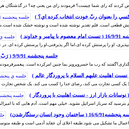
بر و خداوند )
جلسه پنجشنبه 9/9/91 ( رَبّ و عبادت او )
ه16/6/91 ( ساختمان وجود انسان-رستگارشدن)