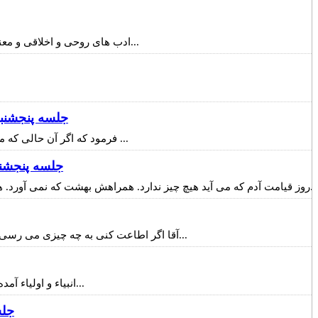
ادب های روحی و اخلاقی و معنوی زحمت دارد. همه هم از این زحمت فرار می کنند. همین تن به زحمت ندادن ها بعدا هزاران زحمت در آینده عمر ما برای ما پدید می آورد...
جلسه پنجشنبه 5/11/91 ( هر روز به عمق بيشتري از خود
فرمود که اگر آن حالی که می گویی وقتی نزد من هستی برایت پیش می آید، برایت مداومت پیدا کند فرشتگان با تو مصافحه خواهند کرد. همنشین فرشتگان می شوي ...
جلسه پنجشنبه 29/10/91 ( چه كسي واقعا نماز ميخوان
روز قیامت آدم که می آید هیچ چیز ندارد. همراهش بهشت که نمی آورد. همراهش نور خودش را می آورد. سرمایه اش نورش است یا بالعکس. آن نور در عالم آخرت، آن بهشت است. بروز خارجی اش بهشت است..
آقا اگر اطاعت کنی به چه چیزی می رسی؟ از اطاعت تو همه عالم مطیع تو می شوند. عَبدی أطِعنی بنده من اطاعت مرا بکن، همه عالم مطیع تو می شوند. همه عالم ها. همه عالم...
انبیاء و اولیاء آمده اند مقابل طاغوت ایستاده اند. ببینید با ظالمان هم کار دارند اما ایستادن مقابل طاغوت کار اول شان است. چون مقابل خدا ایستاده است...
جلسه پنجشن