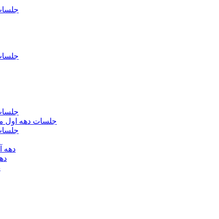
جلسات فاطمیه د
جلسات فاطميه د
جلسات فاطميه د
جلسات دهه اول محرم الحرام 1393 - حس
جلسات دهه 
دهه آخر ماه صف
دهه اول
د