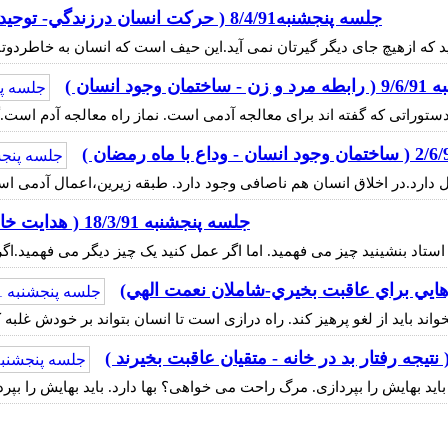
جلسه پنجشنبه8/4/91 ( حركت انسان درزندگي- توحيد)
جود انسان )
وراتی که گفته اند برای معالجه آدمی است. نماز راه معالجه آدم است.
ل دارد.در اخلاق انسان هم ناصافی وجود دارد. طبقه زیرین،اعمال آد
جلسه پنجشنبه 18/3/91 ( هدايت خاص الهي )