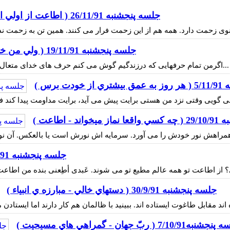
جلسه پنجشنبه 26/11/91 ( اطاعت از اولي الامر )
جلسه پنجشنبه 19/11/91 ( ولي من خداست؟)
اگرمن تمام حرفهایی که درزندگیم گوش می کنم حرف های خدای متعال است یک دانه اش رابه دلم عمل کردم ازآن ولایت بیرون آمده ام...
ت برس )
د - اطاعت )
جلسه پنجشنبه 21/10/91 ( اطاعت )
جلسه پنجشنبه 30/9/91 ( دستهاي خالي - مبارزه ي انبياء )
به7/10/91 ( ربّ جهان - گمراهي هاي مسيحيت )