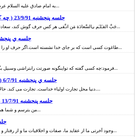
به امام صادق علیه السلام عرض كردند كه رای شما چیست؟ فرمودند رای من یعنی چه؟ در گذشتگان هر کسی رای خودش را در دین اعمال می کرده به جهنم رفته است...
جلسه پنجشنبه 23/9/91 ( چه كسي را بعنوان ربّ خودت انتخاب كرده اي؟ )
جَبَّ القـَلـَم بـِالسَّعادَة مَن اتـَّقی هر کس حرف گوش کند، سعادتش قطعی است. قلم تقدیر نوشته شده است و نوشته خشک شده است.سعادت کسی که مراقب رفتار و اعمال خودش باشد قطعی است...
جلسه ي پنجشنبه 16/9/91 ( نسبت امام معصوم با پيام
طاغوت کسی است که بر جای خدا نشسته است.اگر حرف او را بپذیری، او را پرستش کرده ای.اما اگر پذیرفتی،او را پرستش کرده ای. در عصر امام حسین علیه السلام این به اوج اعلای خودش رسیده بود...
فرمود:چه کسی گفته که تواینگونه صورتت رابتراشی وسبیل بگذاری؟گفتند که رب ما خسروپرویز بما چنین امرکرده است. پیغمبرفرمودندکه اما رب من فرموده محاسنم را نتراشم وسبیلم اینگونه نباشد...
جلسه ي پنجشنبه 6/7/91 ( نسبت اهلبيت عليهم السلام با پروردگار عالم )
دنیا محل تجارت اولیاء خداست. تجارت می کند. حالا یک کسی تجارت می کند، رضای خدا را کسب می کند. یک شخص تجارت می کند گل و بلبل کسب ميكند.بستگي به نيت آدم در تجارت دارد....
جلسه پنجشنبه 13/7/91 ( نوسانات بازار ارز - نسبت اهلبیت با پروردگار )
من بترسم و شما هم بترسید که سرباز اسرائیل نشوید. خیلی مهم است. آدم هایی که با امیرالمومنین می جنگیدند روی پیشانی شان جای مهر به چه بزرگی بود...
جلسه پنجشنب
وجود آخرتی ما از عقاید ما، صفات و اخلاقیات ما و از رفتار و اعمال ما تشکیل می شود.طبقه اعلای آن عقاید آدمی است و طبقه متوسط آن اخلاقیات و صفات آدمی است و طبقه اسفل اعمال اوست...