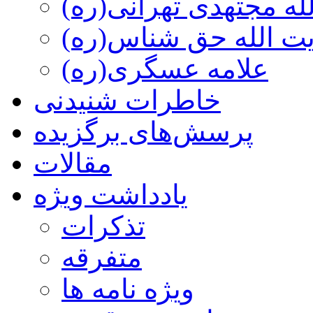
ه مجتهدی تهرانی(ره)
 الله حق شناس(ره)
علامه عسگری(ره)
خاطرات شنیدنی
پرسش‌های برگزیده
مقالات
یادداشت ویژه
تذكرات
متفرقه
ويژه نامه ها