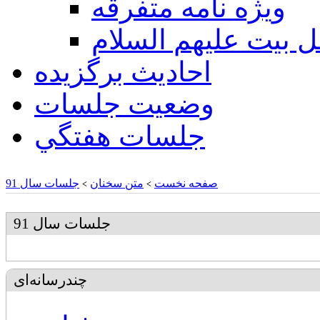
ويژه نامه متفرقه
ل بيت عليهم السلام
احادیث برگزیده
وضعیت جلسات
جلسات هفتگي
صفحه نخست
متن سخنان
جلسات سال 91
>
>
جلسات سال 91
چندرسانه‌ای