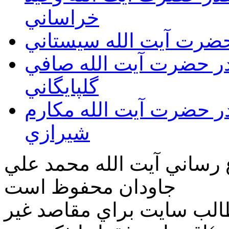
خراساني
 حضرت آيت الله سيستاني
قدر حضرت آيت الله صافي
گلپايگاني
قدر حضرت آيت الله مكارم
شيرازي
ع رساني آیت الله محمد علي
جاودان محفوظ است
طالب سايت براي مقاصد غير