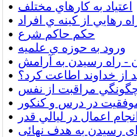
اعتياد به كارهاي مختلف
اه رهايي از كينه ي افراد
حكم حاكم شرع
ورود به حوزه ي علميه
ن - راه رسيدن به آرامش
ید از خداوند اطاعت کرد؟
 چگونگي مراقبت از نفس
وفقيت در درس و كنكور
نجام اعمال در ليالي قدر
ی رسیدن به هدف نهائی