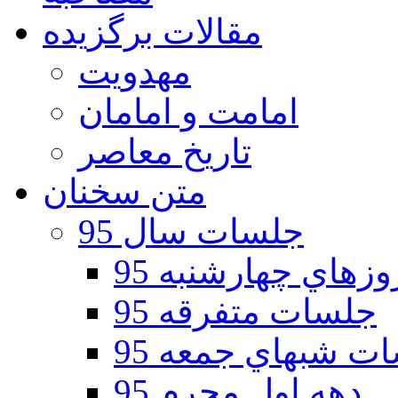
مقالات برگزیده
مهدویت
امامت و امامان
تاریخ معاصر
متن سخنان
جلسات سال 95
هاي چهارشنبه 95
جلسات متفرقه 95
ت شبهاي جمعه 95
دهه اول محرم 95