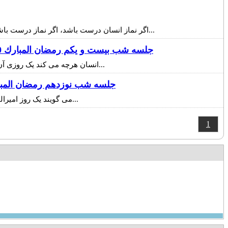
اگر نماز انسان درست باشد، اگر نماز درست باشد، دینش درست است. ستون اساسی دین سالم است پس دین انسان سالم است.عرض کردم نماز دوای اول است. از نمازت مراقبت کن...
جلسه شب بيست و يكم رمضان المبارك 1390( هيچ عملي گم نميشود- اعتقادات)
انسان هرچه می کند یک روزی آن را می بیند. هرکاری که می کند. یک ذره در عالم گم نمی شود. هم می دانیم و هم باید اعتقاد داشته باشیم و هم قرآن مکرر این را فرموده...
جلسه شب نوزدهم رمضان المبارك 1390( جزاي هر عمل چيست-اع
می گویند یک روز امیرالمومنین در جمع یاران و دوستانشان بالای منبر نشستند و شروع به صحبت کردند و فرمودند گناهان سه دسته اند. بعد صحبت شان قطع شد...
1