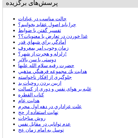
پرسش‌های برگزیده
حالت مناسب در عبادات
چرا بايد اصول عقاید بخوانیم؟
تفسیر گفتن با ضوابط
غذا خوردن در تعارض با معنويات؟؟
آمادگي براي شبهاي قدر
زمان وجوب امر بمعروف
زلزله و هجرت از شهر؟!
دوستی با سن بالاتر
حضرت رقیه سلام الله علیها
هدايت يك مجموعه فرهنگي مذهبي
جلوگیری از افکار ناخواسته
ازبین بردن روحیات بد
غلبه بر هوای نفس و دوری از کسالت
کتاب القطره
هدایت عام
علت عزاداري در دهه اول محرم
نهایت استفاده از حج
روش مناجات
عدم توانایی در مقابل نفس
توسل به امام زمان عج