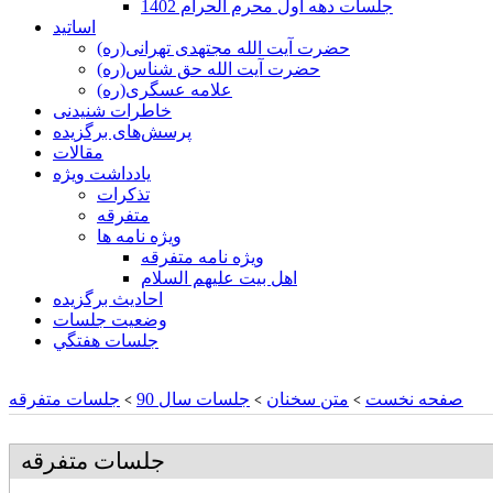
جلسات دهه اول محرم الحرام 1402
اساتید
حضرت آیت الله مجتهدی تهرانی(ره)
حضرت آیت الله حق شناس(ره)
علامه عسگری(ره)
خاطرات شنیدنی
پرسش‌های برگزیده
مقالات
یادداشت ویژه
تذكرات
متفرقه
ويژه نامه ها
ويژه نامه متفرقه
اهل بيت عليهم السلام
احادیث برگزیده
وضعیت جلسات
جلسات هفتگي
صفحه نخست
متن سخنان
جلسات سال 90
جلسات متفرقه
>
>
>
جلسات متفرقه