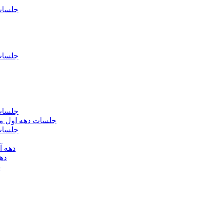
جلسات فاطمیه د
جلسات فاطميه د
جلسات فاطميه د
جلسات دهه اول محرم الحرام 1393 - حس
جلسات دهه 
دهه آخر ماه صف
دهه اول
د