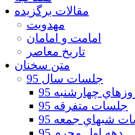
مقالات برگزیده
مهدویت
امامت و امامان
تاریخ معاصر
متن سخنان
جلسات سال 95
هاي چهارشنبه 95
جلسات متفرقه 95
ت شبهاي جمعه 95
دهه اول محرم 95