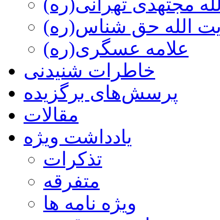
ه مجتهدی تهرانی(ره)
 الله حق شناس(ره)
علامه عسگری(ره)
خاطرات شنیدنی
پرسش‌های برگزیده
مقالات
یادداشت ویژه
تذكرات
متفرقه
ويژه نامه ها