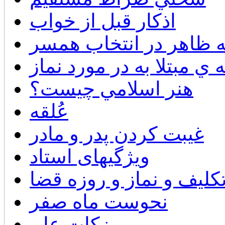
اذكار قبل از خواب
ه ظاهر در انتخاب همسر
ي مبتلا به در مورد نماز
هنر اسلامي چيست؟
عُلقه
غیبت کردن پدر و مادر
ویژگیهای استاد
لیف و نماز و روزه قضا
نحوست ماه صفر
زکات علم