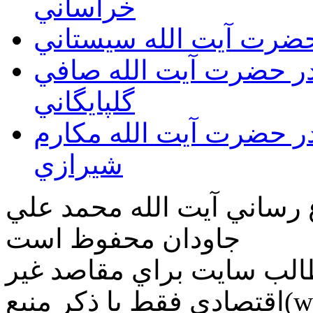
خراساني
 حضرت آيت الله سيستاني
قدر حضرت آيت الله صافي
گلپايگاني
قدر حضرت آيت الله مكارم
شيرازي
ع رساني آیت الله محمد علي
جاودان محفوظ است
طالب سايت براي مقاصد غير