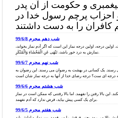
 پیغمبری و حکومت از آن پدر
و احزاب پرچم رسول خدا در
شب دهم محرم 99/6/8
اولین درجه، اولین درجه نماز این است که اگر آدم نماز بخواند،
نمازش به درد خور باشد، تَنْهَى عَنِ الْفَحْشَاءِ وَالْمُنْكَرِ.
شب نهم محرم 99/6/7
ی رسند. یک کسانی در بهشت به رضوان می رسند. این رضوان به
شب هشتم محرم 99/6/6
ند. این بالا رفتن را نفهمد. اما بالا رفتنی که ممکن است در نماز
برای یک کسی پیش بیاید، فرض ندارد که آدم نفهمد.
شب هفتم محرم 99/6/5
ش بالا می رود. یعنی فرقش را می فهمد. بین نماز و اولش باید