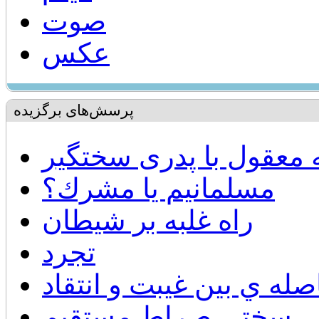
صوت
عکس
پرسش‌های برگزیده
ه معقول با پدری سختگیر
مسلمانيم يا مشرك؟
راه غلبه بر شيطان
تجرد
صله ي بين غيبت و انتقاد
سختي صراط مستقيم