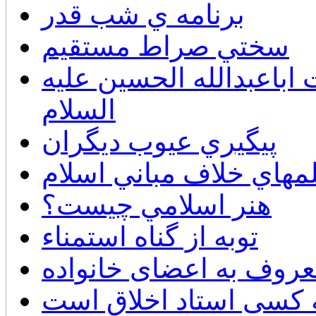
برنامه ي شب قدر
سختي صراط مستقيم
اعبدالله الحسين عليه
السلام
پيگيري عيوب ديگران
لمهاي خلاف مباني اسلام
هنر اسلامي چيست؟
توبه از گناه استمناء
عروف به اعضای خانواده
 کسی استاد اخلاق است