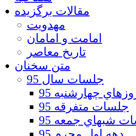
مقالات برگزیده
مهدویت
امامت و امامان
تاریخ معاصر
متن سخنان
جلسات سال 95
هاي چهارشنبه 95
جلسات متفرقه 95
ت شبهاي جمعه 95
دهه اول محرم 95