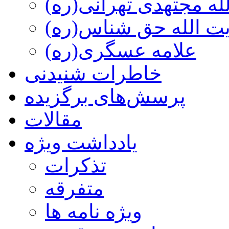
ه مجتهدی تهرانی(ره)
 الله حق شناس(ره)
علامه عسگری(ره)
خاطرات شنیدنی
پرسش‌های برگزیده
مقالات
یادداشت ویژه
تذكرات
متفرقه
ويژه نامه ها