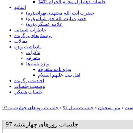
جلسات دهه اول محرم الحرام 1402
اساتید
حضرت آیت الله مجتهدی تهرانی(ره)
حضرت آیت الله حق شناس(ره)
علامه عسگری(ره)
خاطرات شنیدنی
پرسش‌های برگزیده
مقالات
یادداشت ویژه
تذكرات
متفرقه
ويژه نامه ها
ويژه نامه متفرقه
اهل بيت عليهم السلام
احادیث برگزیده
وضعیت جلسات
جلسات هفتگي
ست
متن سخنان
جلسات سال 97
جلسات روزهای چهارشنبه 97
>
>
>
جلسات روزهای چهارشنبه 97