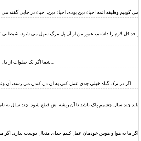
ر حداقل لازم را داشتم، عبور من از آن پل مرگ سهل می شود. شیطانی که د
شما اگر یک صلوات از دل با توجه بفرستید از غفلت می آیید بیرون. شرطش این است که آدم فقط لفظ نگوید. صلوات یک دعاست. این را دعا کند. خدایا تو رحمتت را...
اگر در ترک گناه خیلی جدی عمل کنی به آن دل کندن می رسد. آن وقت آ
باید چند سال چشمم پاک باشد تا آن ریشه اش قطع شود. چند سال به نامح
اگر ما به هوا و هوس خودمان عمل کنیم خدای متعال دوست ندارد. اگر مخا