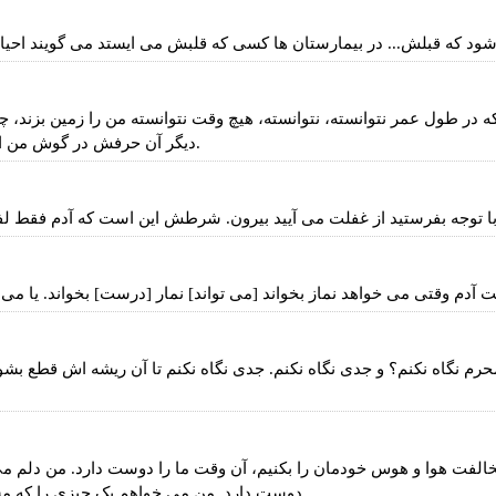
ر طول عمر نتوانسته، نتوانسته، هیچ وقت نتوانسته من را زمین بزند، چون
دیگر آن حرفش در گوش من اثر نمی کرده. او ول نمی کندها. حرف را می زند. اما اثر نمی کند.
دم وقتی می خواهد نماز بخواند [می تواند] نمار [درست] بخواند. یا می خو
رم نگاه نکنم؟ و جدی نگاه نکنم. جدی نگاه نکنم تا آن ریشه اش قطع بش
لفت هوا و هوس خودمان را بکنیم، آن وقت ما را دوست دارد. من دلم می خ
دوست دارد. من می خواهم یک چیزی را که مشکل دارد بخورم. وقتی نمی خورم، آن نمی خورم را دوست دارد.