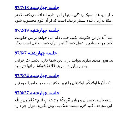
جلسه چهارشنبه 97/7/18
ل و بعد بفرمایید لباس، غذا، سبک زندگی -اینها را من دارم اضافه می کنم- کمتر
جلسه چهارشنبه 97/2/19
م می آید بر من حکومت نکند. خیلی دلم می خواهد بر من حکومت
جلسه چهارشنبه 97/6/7
 مایوس شده اند. هیچ امیدی ندارند بتوانند برای دین شما کاری بکنند. یک خرابی
به بار بیاورند. امروز. فَلَا تَخْشَوْهُمْ از آنها نترسید.
جلسه چهارشنبه 97/5/24
جلسه چهارشنبه 97/4/27
 زیان. تُنْجِيكُمْ مِنْ عَذَابٍ أَلِيمٍ* تُؤْمِنُونَ بِاللَّهِ