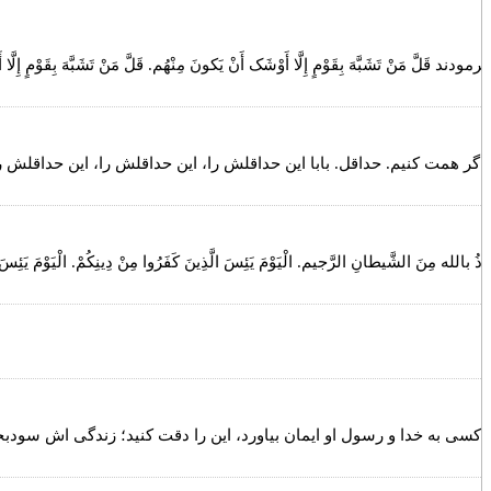
فرمودند قَلَّ مَنْ تَشَبَّهَ بِقَوْمٍ إِلَّا أَوْشَک أَنْ يَکونَ مِنْهُم. قَلَّ مَنْ ت
اگر همت کنیم. حداقل. بابا این حداقلش را، این حداقلش را، این حداقل
وذُ بالله مِنَ الشَّیطانِ الرَّجیم. الْيَوْمَ يَئِسَ الَّذِينَ كَفَرُوا مِنْ دِينِكُمْ
 کسی به خدا و رسول او ایمان بیاورد، این را دقت کنید؛ زندگی اش سودبخش می