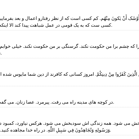
َشَبَّهَ بِقَوْمٍ إِلَّا أَوْشَک أَنْ يَکونَ مِنْهُم. کم کسی است که از نظر رفتارو اعما
کسی ست که به یک قومی در عمل شباهت پیدا کند الا اینکه مثلا به زبان بنده بسیار نزدیک است که از آن قوم محسوب شود.
ش را که چشم برا من حکومت نکند. گرسنگی بر من حکومت نکند. خیلی خواب
نکند. من واجباتم را عمل کنم. گناه را ترک کنم. حداقل است دیگر.
. الْيَوْمَ يَئِسَ الَّذِينَ كَفَرُوا مِنْ دِينِكُمْ. امروز کسانی که کافرند از دین شما
در کوچه های مدینه راه می رفت. پیرمرد. عصا زنان. می گفت که أدِّبوا اولادَکُم. اولادتان را تربیت کنید به محبت امیرالمومنین.
 شود. همه زندگی اش سودبخش می شود. هرکس نیاورد، کمبود داشته باشد، خسران و
وَرَسُولِهِ وَتُجَاهِدُونَ فِي سَبِيلِ اللَّهِ. در راه خدا مجاهده کنید. این مجاهده کنید لازم نیست تفنگ به دوش بگیرید. هزار اجر دارد.