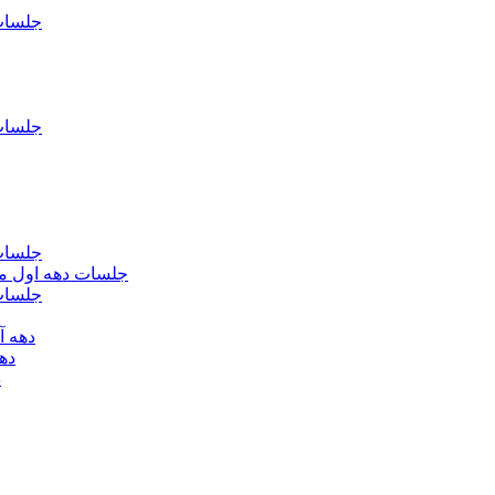
جلسات فاطمیه د
جلسات فاطميه د
جلسات فاطميه د
جلسات دهه اول محرم الحرام 1393 - حس
جلسات دهه 
دهه آخر ماه صف
دهه اول
د