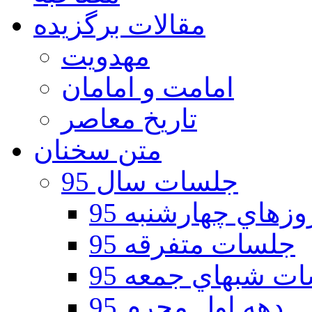
مقالات برگزیده
مهدویت
امامت و امامان
تاریخ معاصر
متن سخنان
جلسات سال 95
هاي چهارشنبه 95
جلسات متفرقه 95
ت شبهاي جمعه 95
دهه اول محرم 95