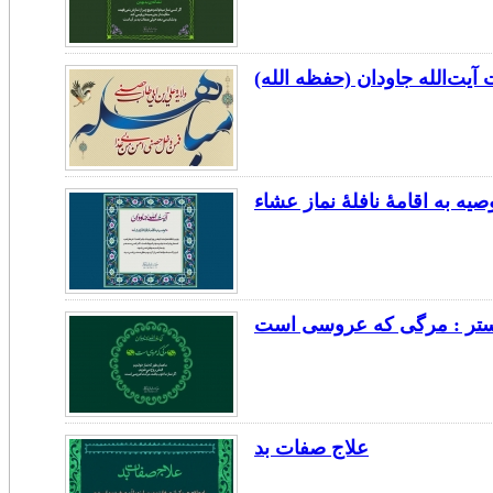
آیت‌الله جاودان (حفظه الله)
صیه به اقامۀ نافلۀ نماز عشاء
علاج صفات بد