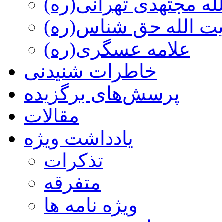
ه مجتهدی تهرانی(ره)
 الله حق شناس(ره)
علامه عسگری(ره)
خاطرات شنیدنی
پرسش‌های برگزیده
مقالات
یادداشت ویژه
تذكرات
متفرقه
ويژه نامه ها