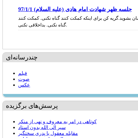
جلسه ظهر شهادت امام هادی (علیه السلام) 97/1/1
ان بشوید.گریه کن برای اینکه کمکت کنند گناه نکنی. کمکت کنند
گناه نکنی. بداخلاقی نکنی.
چندرسانه‌ای
فیلم
صوت
عکس
پرسش‌های برگزیده
کوتاهی در امر به معروف و نهی از منکر
سیر الی الله بدون استاد
مقابله معقول با پدری سختگیر