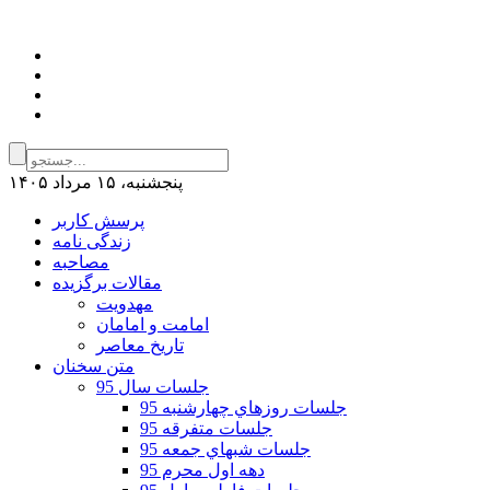
پنجشنبه، ۱۵ مرداد ۱۴۰۵
پرسش کاربر
زندگی نامه
مصاحبه
مقالات برگزیده
مهدویت
امامت و امامان
تاریخ معاصر
متن سخنان
جلسات سال 95
جلسات روزهاي چهارشنبه 95
جلسات متفرقه 95
جلسات شبهاي جمعه 95
دهه اول محرم 95