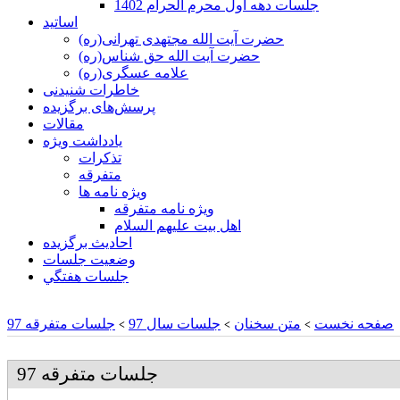
جلسات دهه اول محرم الحرام 1402
اساتید
حضرت آیت الله مجتهدی تهرانی(ره)
حضرت آیت الله حق شناس(ره)
علامه عسگری(ره)
خاطرات شنیدنی
پرسش‌های برگزیده
مقالات
یادداشت ویژه
تذكرات
متفرقه
ويژه نامه ها
ويژه نامه متفرقه
اهل بيت عليهم السلام
احادیث برگزیده
وضعیت جلسات
جلسات هفتگي
صفحه نخست
متن سخنان
جلسات سال 97
جلسات متفرقه 97
>
>
>
جلسات متفرقه 97