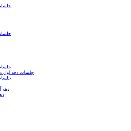
جلسات فاطمیه د
جلسات فاطميه د
جلسات فاطميه د
جلسات دهه اول محرم الحرام 1393 - حس
جلسات دهه 
دهه آخر ماه صف
دهه اول
د