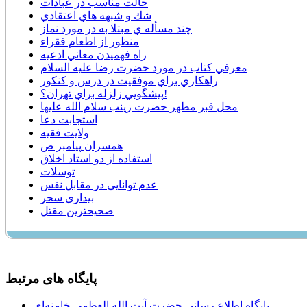
حالت مناسب در عبادات
شك و شبهه هاي اعتقادي
چند مسأله ي مبتلا به در مورد نماز
منظور از اطعام فقراء
راه فهميدن معاني ادعيه
معرفي كتاب در مورد حضرت رضا عليه السلام
راهكاري براي موفقيت در درس و كنكور
پيشگويي زلزله براي تهران؟!
محل قبر مطهر حضرت زينب سلام الله عليها
استجابت دعا
ولایت فقیه
همسران پیامبر ص
استفاده از دو استاد اخلاق
توسلات
عدم توانایی در مقابل نفس
بیداری سحر
صحیحترین مقتل
پایگاه های مرتبط
پایگاه اطلاع رسانی حضرت آیت الله العظمی خامنه‌ای