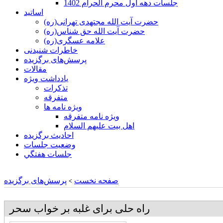
جلسات دهه اول محرم الحرام 1402
اساتید
حضرت آیت الله مجتهدی تهرانی(ره)
حضرت آیت الله حق شناس(ره)
علامه عسگری(ره)
خاطرات شنیدنی
پرسش‌های برگزیده
مقالات
یادداشت ویژه
تذكرات
متفرقه
ويژه نامه ها
ويژه نامه متفرقه
اهل بيت عليهم السلام
احادیث برگزیده
وضعیت جلسات
جلسات هفتگي
صفحه نخست
پرسش‌های برگزیده
>
راه حلی برای غلبه بر خواب سحر