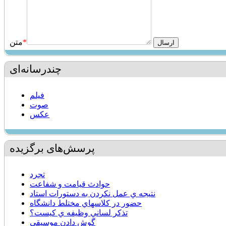
*
متن
چندرسانه‌ای
فیلم
صوت
عکس
پرسش‌های برگزیده
تجرد
حوادث قيامت و شفاعت
نتيجه ي عمل نكردن به دستورات استاد
حضور در كلاسهاي مختلط دانشگاه
تذكر لساني وظيفه ي كيست؟
گوش دادن موسيقي