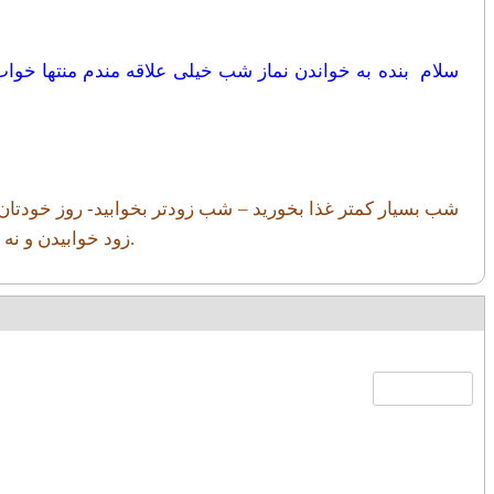
سلام بنده به خواندن نماز شب خیلی علاقه مندم منتها خو
شب بسیار کمتر غذا بخورید – شب زودتر بخوابید- روز خودتان را
زود خوابیدن و نه هیچ کار دیگری نمی تواند آدم را از خواب سحر بیدار کند و فقط باید خدای متعال بخواهد و انشاءالله مرحمت او شامل شما بشود.