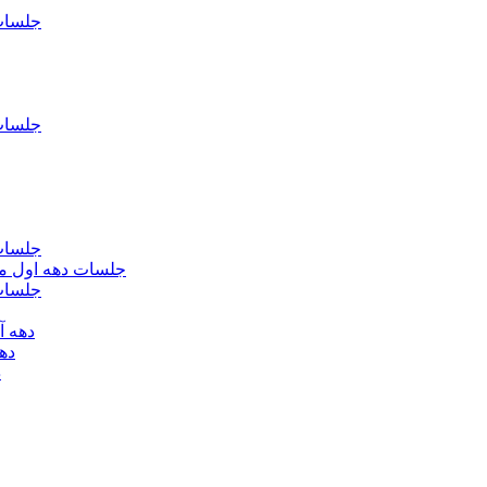
جلسات فاطمیه د
جلسات فاطميه د
جلسات فاطميه د
جلسات دهه اول محرم الحرام 1393 - حس
جلسات دهه 
دهه آخر ماه صف
دهه اول
د