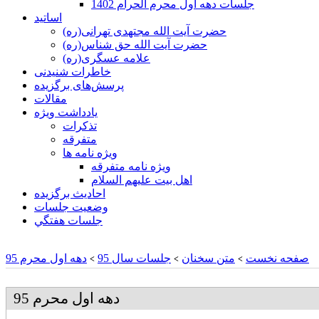
جلسات دهه اول محرم الحرام 1402
اساتید
حضرت آیت الله مجتهدی تهرانی(ره)
حضرت آیت الله حق شناس(ره)
علامه عسگری(ره)
خاطرات شنیدنی
پرسش‌های برگزیده
مقالات
یادداشت ویژه
تذكرات
متفرقه
ويژه نامه ها
ويژه نامه متفرقه
اهل بيت عليهم السلام
احادیث برگزیده
وضعیت جلسات
جلسات هفتگي
صفحه نخست
متن سخنان
جلسات سال 95
دهه اول محرم 95
>
>
>
دهه اول محرم 95