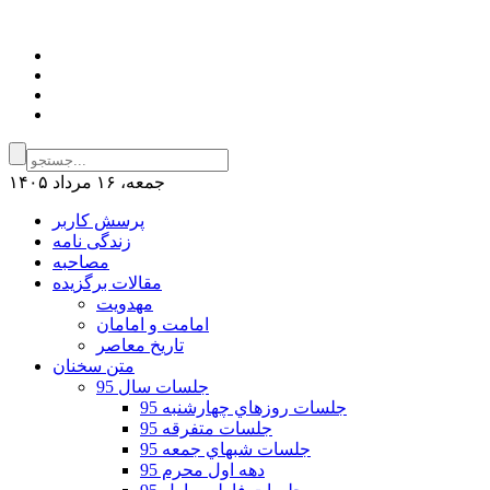
جمعه، ۱۶ مرداد ۱۴۰۵
پرسش کاربر
زندگی نامه
مصاحبه
مقالات برگزیده
مهدویت
امامت و امامان
تاریخ معاصر
متن سخنان
جلسات سال 95
جلسات روزهاي چهارشنبه 95
جلسات متفرقه 95
جلسات شبهاي جمعه 95
دهه اول محرم 95