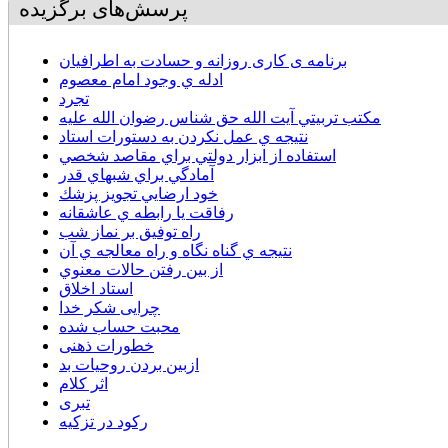
پرسش‌های برگزیده
برنامه ی کاری روزانه و حسادت به اطرافیان
ادله ي وجود امام معصوم
تجرد
مكتب تربيتي آيت الله حق شناس رضوان الله عليه
نتيجه ي عمل نكردن به دستورات استاد
استفاده از ابزار دولتي براي مقاصد شخصي
آمادگي براي شبهاي قدر
خود ارضايي تجويز پزشك
رفاقت يا رابطه ي عاشقانه
راه توفيق بر نماز شب
نتيجه ي گناه نگاه و راه معالجه ي آن
از بين رفتن حالات معنوي
استاد اخلاق
چرایی شکر خدا
محبت حساب شده
خطورات ذهنی
ازبین بردن روحیات بد
اثر کلام
تبری
رکود در تزکیه