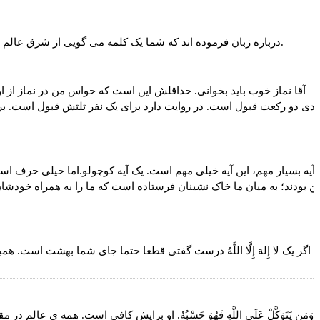
درباره زبان فرموده اند که شما یک کلمه می گویی از شرق عالم تا غرب عالم می رود، خون ها می ریزد. آبرو ها به باد می دهد. گاهی یک کلمه که آدم می گوید خیلی سخت تر از خیلی دیگر از گناهان است.
آقا نماز خوب باید بخوانی. حداقلش این است که حواس من در نماز
ندی دو رکعت قبول است. در روایت دارد برای یک نفر ثلثش قبول است. 
 آیه بسیار مهم، این آیه خیلی مهم است. یک آیه کوچولو.اما خیلی حرف
ن بودند؛ به میان ما خاک نشینان فرستاده است که ما را به همراه خودشان به
اگر یک لا إِلهَ إِلَّا اللَّهُ درست گفتی قطعا حتما جای شما بهشت است. همین ک
وَمَن يَتَوَكَّلْ عَلَى اللَّهِ فَهُوَ حَسْبُهُ. او برایش کافی است. هم