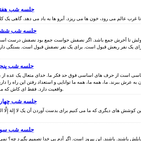
جلسه شب هفتم محرم الحرام 395
جلسه شب ششم محرم الحرام 1395
 از اولش تا آخرش جمع باشد. اگر نصفش حواست جمع بود نصفش درست ا
برای یک نفر ربعش قبول است. برای یک نفر نصفش قبول است. بستگی دارد
جلسه شب پنجم محرم الحرام 95
 اساسی است از حرف های اساسی فوق حد فکر ما. خدای متعال یک عده از 
 عرش ببرند. ما، همه ما، همه ما توانایی و استعداد رفتن این راه را داری
واقعیت دارد. فقط ای کاش که ما یک ذره اش را چشیده بودیم. بقیه اش را می توانستیم باور کنیم.
جلسه شب چهارم محرم الحرام 395
وشش های دیگری که ما می کنیم برای بدست آوردن آن یک لا إِلهَ إِلَّا اللَّهُ اس
جلسه شب سوم محرم الحرام 395
ه ی عالم در مقابلش باشند. باشند. این پیروز است. اگر آدم بی خدا تصمیم بگی