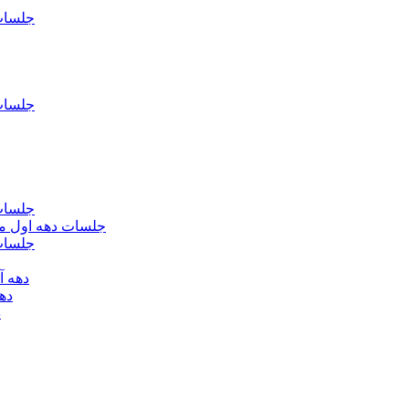
جلسات فاطمیه د
جلسات فاطميه د
جلسات فاطميه د
جلسات دهه اول محرم الحرام 1393 - حس
جلسات دهه 
دهه آخر ماه صف
دهه اول
د