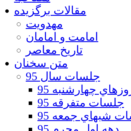
مقالات برگزیده
مهدویت
امامت و امامان
تاریخ معاصر
متن سخنان
جلسات سال 95
هاي چهارشنبه 95
جلسات متفرقه 95
ت شبهاي جمعه 95
دهه اول محرم 95