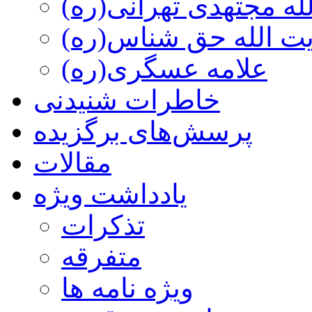
ه مجتهدی تهرانی(ره)
 الله حق شناس(ره)
علامه عسگری(ره)
خاطرات شنیدنی
پرسش‌های برگزیده
مقالات
یادداشت ویژه
تذكرات
متفرقه
ويژه نامه ها