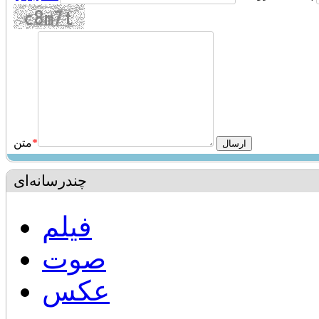
*
متن
چندرسانه‌ای
فیلم
صوت
عکس