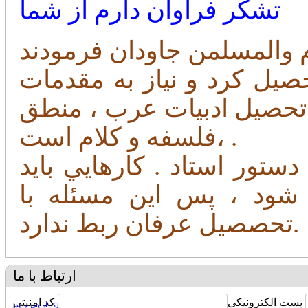
تشکر فراوان دارم از شما
صيل كرد و نياز به مقدمات
 تحصيل ادبيات عرب ، منطق
،فلسفه و كلام است .
تور استاد . كارهايي بايد
 شود ، پس اين مسئله با
تحصصيل عرفان ربط ندارد.
ارتباط با ما
پست الکترونیکی
کد امنیتی
[کد امنیتی جدید]