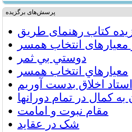
پرسش‌های برگزیده
یده کتاب رهنمای طریق
 معیارهای انتخاب همسر
دوستي بي ثمر
معيارهاي انتخاب همسر
ستاد اخلاق بدست آوریم
به کمال در تمام دورانها
مقام نبوت و امامت
شک در عقاید