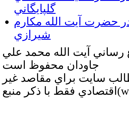
گلپايگاني
قدر حضرت آيت الله مكارم
شيرازي
ع رساني آیت الله محمد علي
جاودان محفوظ است
طالب سايت براي مقاصد غير