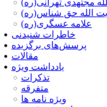
ه مجتهدی تهرانی(ره)
 الله حق شناس(ره)
علامه عسگری(ره)
خاطرات شنیدنی
پرسش‌های برگزیده
مقالات
یادداشت ویژه
تذكرات
متفرقه
ويژه نامه ها