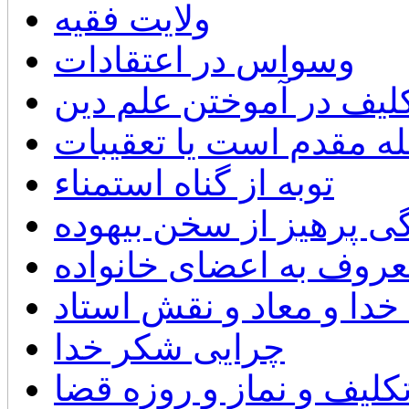
ولايت فقيه
وسواس در اعتقادات
ليف در آموختن علم دين
له مقدم است يا تعقيبات
توبه از گناه استمناء
ی پرهیز از سخن بیهوده
عروف به اعضای خانواده
 خدا و معاد و نقش استاد
چرایی شکر خدا
لیف و نماز و روزه قضا