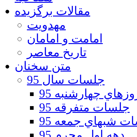
مقالات برگزیده
مهدویت
امامت و امامان
تاریخ معاصر
متن سخنان
جلسات سال 95
هاي چهارشنبه 95
جلسات متفرقه 95
ت شبهاي جمعه 95
دهه اول محرم 95