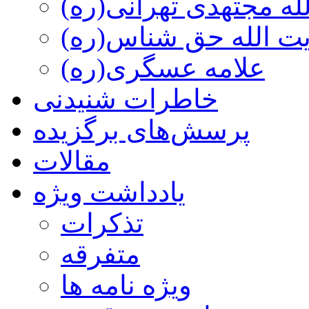
ه مجتهدی تهرانی(ره)
 الله حق شناس(ره)
علامه عسگری(ره)
خاطرات شنیدنی
پرسش‌های برگزیده
مقالات
یادداشت ویژه
تذكرات
متفرقه
ويژه نامه ها