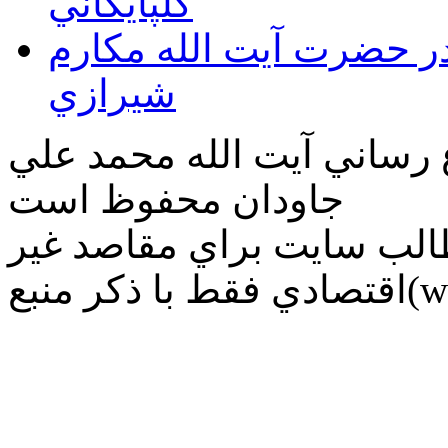
گلپايگاني
قدر حضرت آيت الله مكارم
شيرازي
ع رساني آیت الله محمد علي
جاودان محفوظ است
طالب سايت براي مقاصد غير