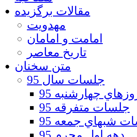
مقالات برگزیده
مهدویت
امامت و امامان
تاریخ معاصر
متن سخنان
جلسات سال 95
هاي چهارشنبه 95
جلسات متفرقه 95
ت شبهاي جمعه 95
دهه اول محرم 95