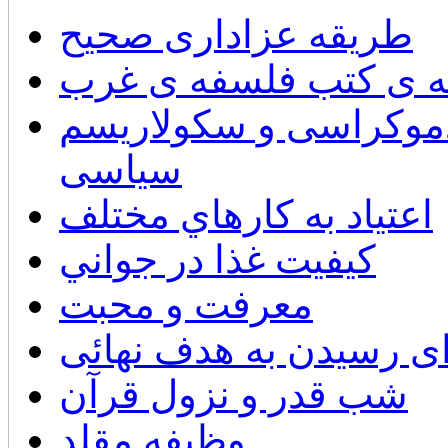
طریقه عزاداری صحیح
ه ی کتب فلسفه ی غرب
 دموکراسی و سکولاریسم
سیاسی
اعتياد به كارهاي مختلف
كيفيت غذا در جواني
معرفت و محبت
ی رسیدن به هدف نهائی
شب قدر و نزول قرآن
وظيفه مقلد