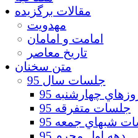
مقالات برگزیده
مهدویت
امامت و امامان
تاریخ معاصر
متن سخنان
جلسات سال 95
هاي چهارشنبه 95
جلسات متفرقه 95
ت شبهاي جمعه 95
دهه اول محرم 95