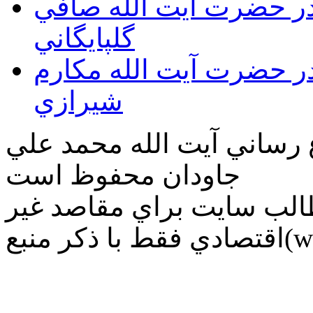
قدر حضرت آيت الله صافي
گلپايگاني
قدر حضرت آيت الله مكارم
شيرازي
ع رساني آیت الله محمد علي
جاودان محفوظ است
طالب سايت براي مقاصد غير