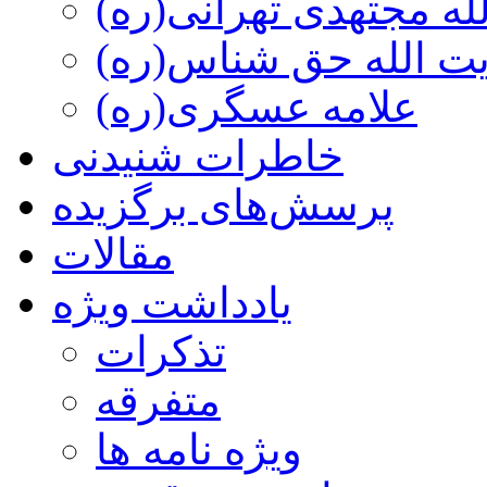
ه مجتهدی تهرانی(ره)
 الله حق شناس(ره)
علامه عسگری(ره)
خاطرات شنیدنی
پرسش‌های برگزیده
مقالات
یادداشت ویژه
تذكرات
متفرقه
ويژه نامه ها