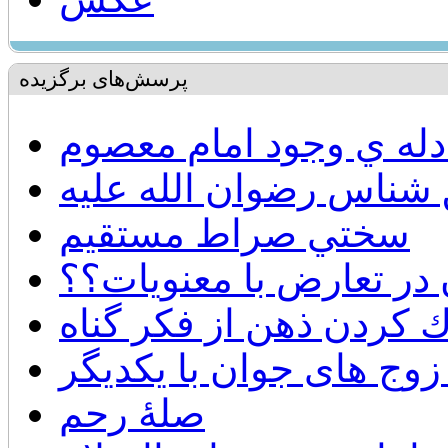
پرسش‌های برگزیده
دله ي وجود امام معصوم
 شناس رضوان الله عليه
سختي صراط مستقيم
در تعارض با معنويات؟؟
ك كردن ذهن از فكر گناه
زوج های جوان با یکدیگر
صلۀ رحم