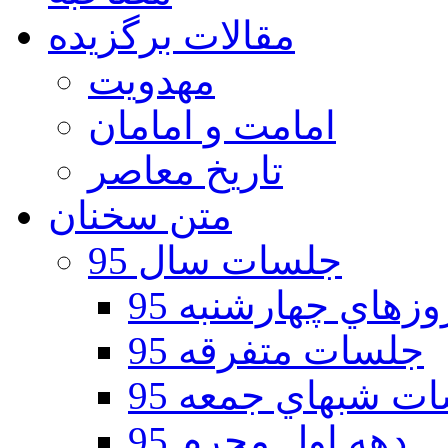
مقالات برگزیده
مهدویت
امامت و امامان
تاریخ معاصر
متن سخنان
جلسات سال 95
هاي چهارشنبه 95
جلسات متفرقه 95
ت شبهاي جمعه 95
دهه اول محرم 95