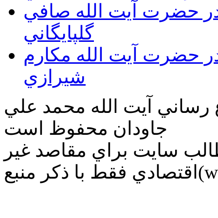
قدر حضرت آيت الله صافي
گلپايگاني
قدر حضرت آيت الله مكارم
شيرازي
ع رساني آیت الله محمد علي
جاودان محفوظ است
طالب سايت براي مقاصد غير