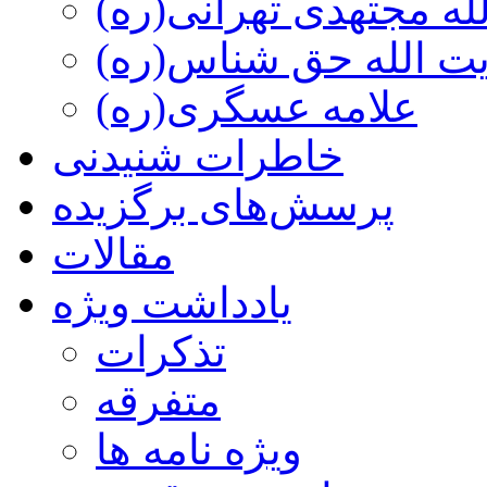
ه مجتهدی تهرانی(ره)
 الله حق شناس(ره)
علامه عسگری(ره)
خاطرات شنیدنی
پرسش‌های برگزیده
مقالات
یادداشت ویژه
تذكرات
متفرقه
ويژه نامه ها