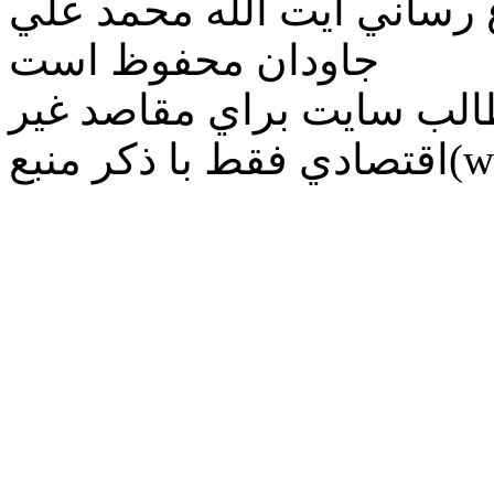
ع رساني آیت الله محمد علي
جاودان محفوظ است
طالب سايت براي مقاصد غير