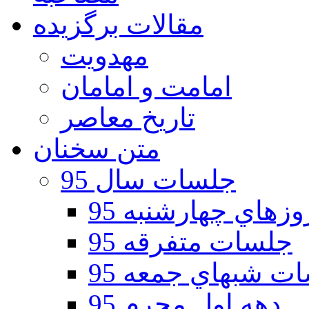
مقالات برگزیده
مهدویت
امامت و امامان
تاریخ معاصر
متن سخنان
جلسات سال 95
هاي چهارشنبه 95
جلسات متفرقه 95
ت شبهاي جمعه 95
دهه اول محرم 95