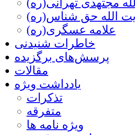
ه مجتهدی تهرانی(ره)
 الله حق شناس(ره)
علامه عسگری(ره)
خاطرات شنیدنی
پرسش‌های برگزیده
مقالات
یادداشت ویژه
تذكرات
متفرقه
ويژه نامه ها