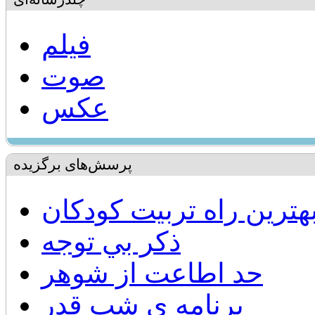
فیلم
صوت
عکس
پرسش‌های برگزیده
هترين راه تربيت كودكان
ذكر بي توجه
حد اطاعت از شوهر
برنامه ي شب قدر