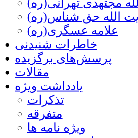
ه مجتهدی تهرانی(ره)
 الله حق شناس(ره)
علامه عسگری(ره)
خاطرات شنیدنی
پرسش‌های برگزیده
مقالات
یادداشت ویژه
تذكرات
متفرقه
ويژه نامه ها