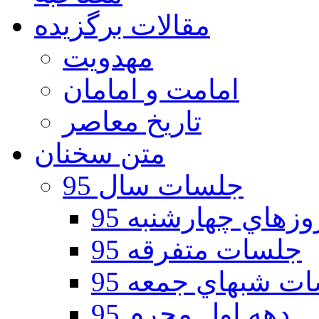
مقالات برگزیده
مهدویت
امامت و امامان
تاریخ معاصر
متن سخنان
جلسات سال 95
هاي چهارشنبه 95
جلسات متفرقه 95
ت شبهاي جمعه 95
دهه اول محرم 95