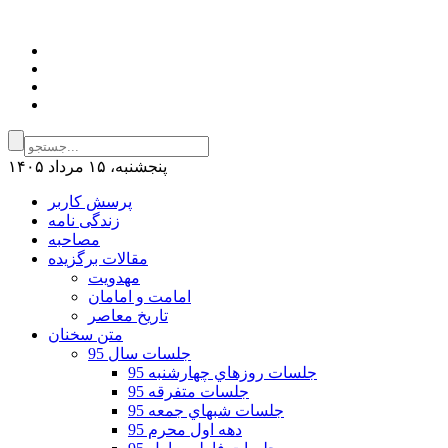
پنجشنبه، ۱۵ مرداد ۱۴۰۵
پرسش کاربر
زندگی نامه
مصاحبه
مقالات برگزیده
مهدویت
امامت و امامان
تاریخ معاصر
متن سخنان
جلسات سال 95
جلسات روزهاي چهارشنبه 95
جلسات متفرقه 95
جلسات شبهاي جمعه 95
دهه اول محرم 95