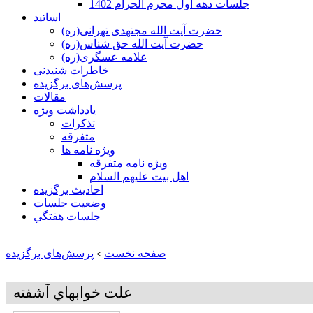
جلسات دهه اول محرم الحرام 1402
اساتید
حضرت آیت الله مجتهدی تهرانی(ره)
حضرت آیت الله حق شناس(ره)
علامه عسگری(ره)
خاطرات شنیدنی
پرسش‌های برگزیده
مقالات
یادداشت ویژه
تذكرات
متفرقه
ويژه نامه ها
ويژه نامه متفرقه
اهل بيت عليهم السلام
احادیث برگزیده
وضعیت جلسات
جلسات هفتگي
صفحه نخست
پرسش‌های برگزیده
>
علت خوابهاي آشفته