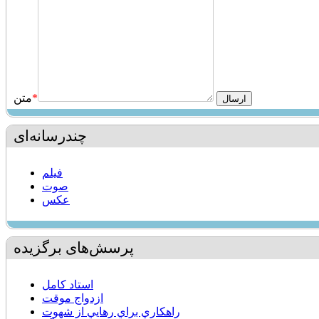
*
متن
چندرسانه‌ای
فیلم
صوت
عکس
پرسش‌های برگزیده
استاد كامل
ازدواج موقت
راهكاري براي رهايي از شهوت