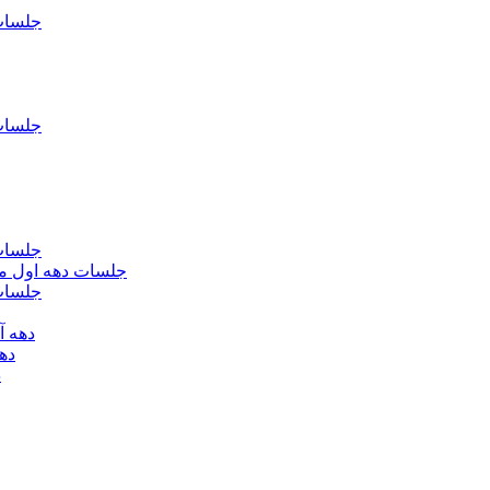
جلسات فاطمیه د
جلسات فاطميه د
جلسات فاطميه د
جلسات دهه اول محرم الحرام 1393 - حس
جلسات دهه 
دهه آخر ماه صف
دهه اول
د