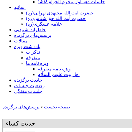
جلسات دهه اول محرم الحرام 1402
اساتید
حضرت آیت الله مجتهدی تهرانی(ره)
حضرت آیت الله حق شناس(ره)
علامه عسگری(ره)
خاطرات شنیدنی
پرسش‌های برگزیده
مقالات
یادداشت ویژه
تذكرات
متفرقه
ويژه نامه ها
ويژه نامه متفرقه
اهل بيت عليهم السلام
احادیث برگزیده
وضعیت جلسات
جلسات هفتگي
صفحه نخست
پرسش‌های برگزیده
>
حدیث کساء