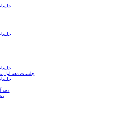
جلسات فاطمیه د
جلسات فاطميه د
جلسات فاطميه د
جلسات دهه اول محرم الحرام 1393 - حس
جلسات دهه 
دهه آخر ماه صف
دهه اول
د