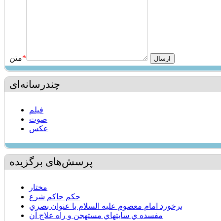
*
متن
چندرسانه‌ای
فیلم
صوت
عکس
پرسش‌های برگزیده
مختار
حكم حاكم شرع
برخورد امام معصوم عليه السلام با عنوان بصري
مفسده ي سايتهاي مستهجن و راه علاج آن