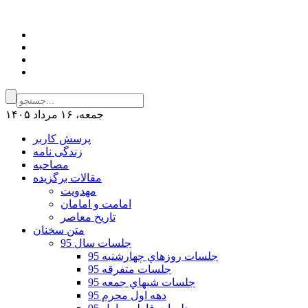
جمعه، ۱۶ مرداد ۱۴۰۵
پرسش کاربر
زندگی نامه
مصاحبه
مقالات برگزیده
مهدویت
امامت و امامان
تاریخ معاصر
متن سخنان
جلسات سال 95
جلسات روزهاي چهارشنبه 95
جلسات متفرقه 95
جلسات شبهاي جمعه 95
دهه اول محرم 95