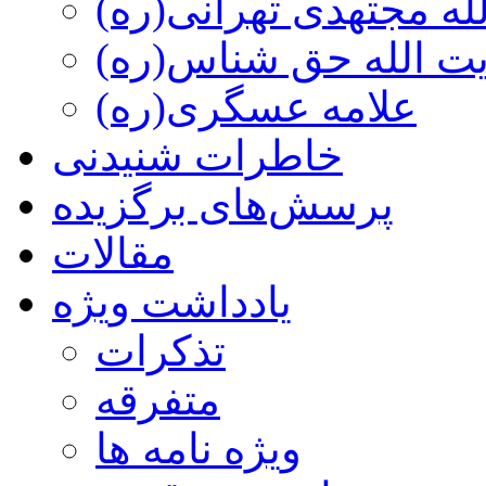
ه مجتهدی تهرانی(ره)
 الله حق شناس(ره)
علامه عسگری(ره)
خاطرات شنیدنی
پرسش‌های برگزیده
مقالات
یادداشت ویژه
تذكرات
متفرقه
ويژه نامه ها