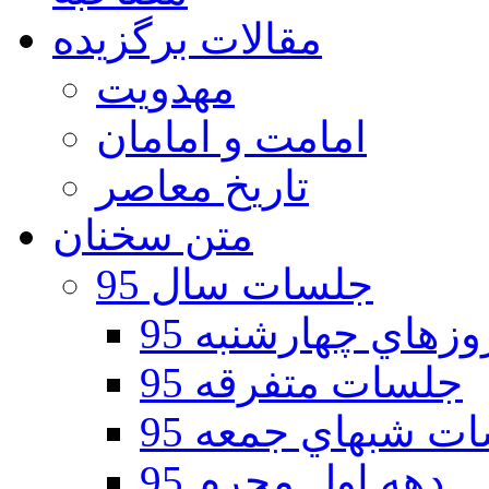
مقالات برگزیده
مهدویت
امامت و امامان
تاریخ معاصر
متن سخنان
جلسات سال 95
هاي چهارشنبه 95
جلسات متفرقه 95
ت شبهاي جمعه 95
دهه اول محرم 95