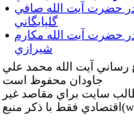
قدر حضرت آيت الله صافي
گلپايگاني
قدر حضرت آيت الله مكارم
شيرازي
ع رساني آیت الله محمد علي
جاودان محفوظ است
طالب سايت براي مقاصد غير