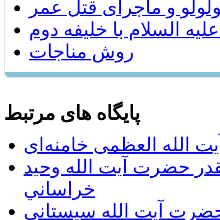
ولولو و ماجرای قتل عمر
ليه السلام با خليفه دوم
روش مناجات
پایگاه های مرتبط
ت الله العظمی خامنه‌ای
يقدر حضرت آيت الله وحيد
خراساني
 حضرت آيت الله سيستاني