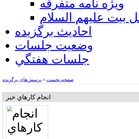
ويژه نامه متفرقه
ل بيت عليهم السلام
احادیث برگزیده
وضعیت جلسات
جلسات هفتگي
صفحه نخست
پرسش‌های برگزیده
>
انجام كارهاي خير