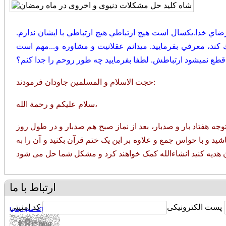
 رضاي خدا.يكسال است هيچ ارتباطي هيچ ارتباطي با ايشان ندارم.
د، معرفي بفرماييد. ميدانم عقلانيت و مشاوره و...مهم است
 قطع نميشود ارتباطش. لطفا بفرماييد چه طور روحم را جدا كنم؟
حجت الاسلام و المسلمین جاودان فرمودند:
سلام علیکم و رحمة الله،
جه هفتاد بار و صدبار، بعد از نماز صبح هم صدبار و در طول روز
ید و با حواس جمع و علاوه بر این یک ختم قرآن بکنید و آن را به
ارتباط با ما
پست الکترونیکی
کد امنیتی
[کد امنیتی جدید]