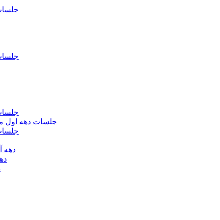
جلسات فاطمیه د
جلسات فاطميه د
جلسات فاطميه د
جلسات دهه اول محرم الحرام 1393 - حس
جلسات دهه 
دهه آخر ماه صف
دهه اول
د