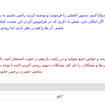
 ازدواج كنيم. دستور العملي را فرموديد و توصيه كرديد راضي باشيم به
گر امكان دارد عملي يا ذكري كه در فراموش كردن اين محبت كمك كن
چشم . آن ها را هم در نظر دارم. اما روحم
ه و حواس جمع بخوانید و در رکعت یازدهم در قنوت استغفار کنید- باتو
دها و مشکلات را حل کند مشکلات دنیوی روحی آخرتی البته با توجه باش
محضر حضرت نرجس خاتون هدیه کنید انشاءالله کمک خواهند کرد و مشکل شما حل می شود.
*
نام