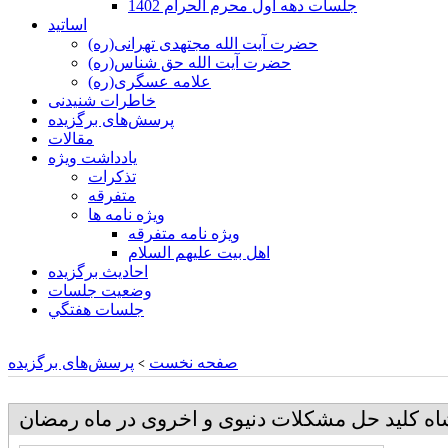
جلسات دهه اول محرم الحرام 1402
اساتید
حضرت آیت الله مجتهدی تهرانی(ره)
حضرت آیت الله حق شناس(ره)
علامه عسگری(ره)
خاطرات شنیدنی
پرسش‌های برگزیده
مقالات
یادداشت ویژه
تذكرات
متفرقه
ويژه نامه ها
ويژه نامه متفرقه
اهل بيت عليهم السلام
احادیث برگزیده
وضعیت جلسات
جلسات هفتگي
صفحه نخست
پرسش‌های برگزیده
>
ه کلید حل مشکلات دنیوی و اخروی در ماه رمضان