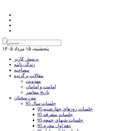
پنجشنبه، ۱۵ مرداد ۱۴۰۵
پرسش کاربر
زندگی نامه
مصاحبه
مقالات برگزیده
مهدویت
امامت و امامان
تاریخ معاصر
متن سخنان
جلسات سال 95
جلسات روزهاي چهارشنبه 95
جلسات متفرقه 95
جلسات شبهاي جمعه 95
دهه اول محرم 95