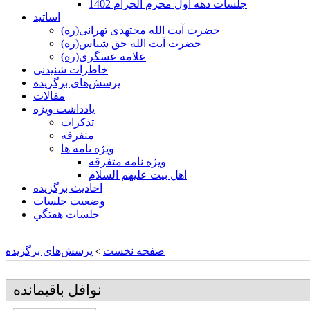
جلسات دهه اول محرم الحرام 1402
اساتید
حضرت آیت الله مجتهدی تهرانی(ره)
حضرت آیت الله حق شناس(ره)
علامه عسگری(ره)
خاطرات شنیدنی
پرسش‌های برگزیده
مقالات
یادداشت ویژه
تذكرات
متفرقه
ويژه نامه ها
ويژه نامه متفرقه
اهل بيت عليهم السلام
احادیث برگزیده
وضعیت جلسات
جلسات هفتگي
صفحه نخست
پرسش‌های برگزیده
>
نوافل باقيمانده