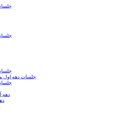
جلسات فاطمیه د
جلسات فاطميه د
جلسات فاطميه د
جلسات دهه اول محرم الحرام 1393 - حس
جلسات دهه 
دهه آخر ماه صف
دهه اول
د