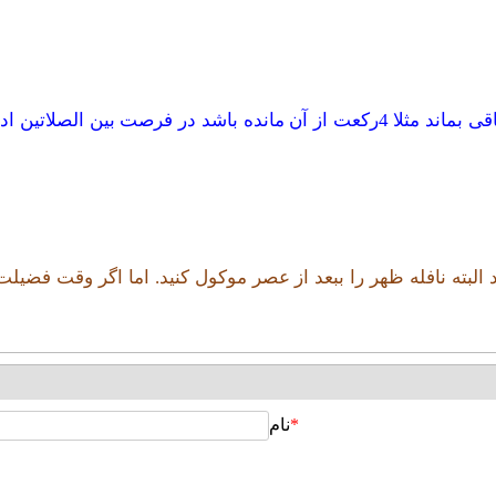
اگر هنگام اقامه نمازهای ظهر و عصر تعدادی از نوافل ظهر باقی بماند مثلا 4رکعت ا
شد البته نافله ظهر را ببعد از عصر موکول کنید. اما اگر وقت فضی
*
نام