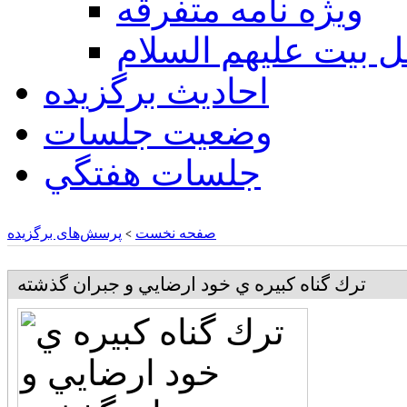
ويژه نامه متفرقه
ل بيت عليهم السلام
احادیث برگزیده
وضعیت جلسات
جلسات هفتگي
صفحه نخست
پرسش‌های برگزیده
>
ترك گناه کبیره ي خود ارضايي و جبران گذشته