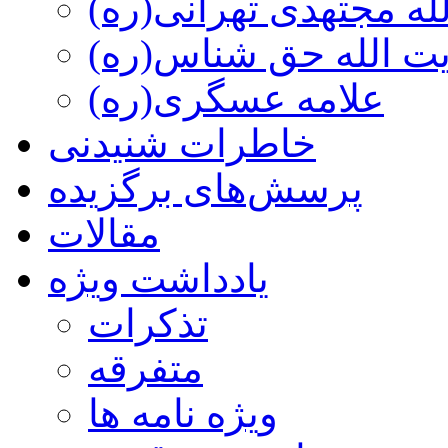
ه مجتهدی تهرانی(ره)
 الله حق شناس(ره)
علامه عسگری(ره)
خاطرات شنیدنی
پرسش‌های برگزیده
مقالات
یادداشت ویژه
تذكرات
متفرقه
ويژه نامه ها