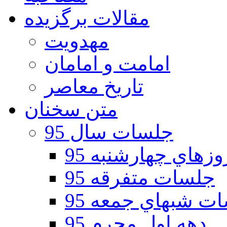
مقالات برگزیده
مهدویت
امامت و امامان
تاریخ معاصر
متن سخنان
جلسات سال 95
هاي چهارشنبه 95
جلسات متفرقه 95
ت شبهاي جمعه 95
دهه اول محرم 95