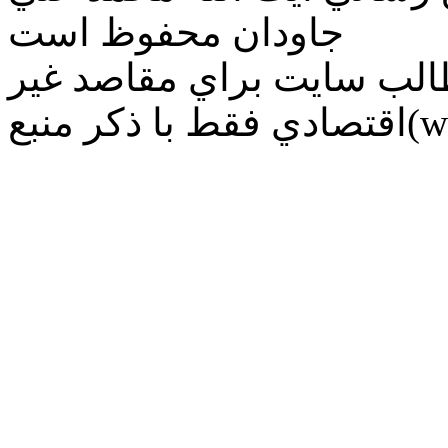
جاودان محفوظ است
طالب سايت براي مقاصد غير