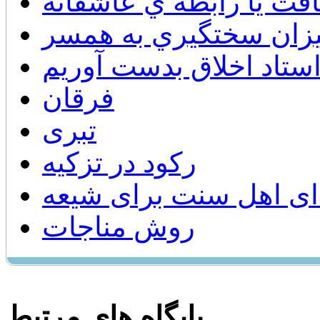
قت يا رابطه ي عاشقانه
يزان سختگيري به همسر
ستاد اخلاق بدست آوریم
فرقان
تبری
رکود در تزکیه
ی اهل سنت برای شیعه
روش مناجات
پایگاه های مرتبط