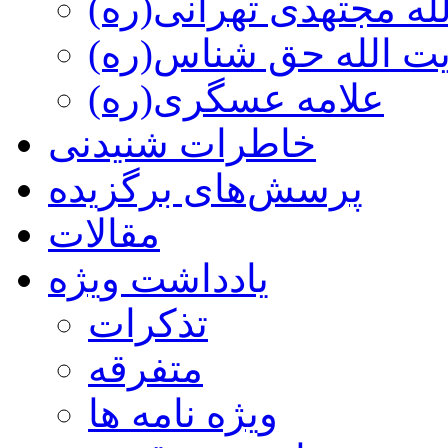
ه مجتهدی تهرانی(ره)
 الله حق شناس(ره)
علامه عسگری(ره)
خاطرات شنیدنی
پرسش‌های برگزیده
مقالات
یادداشت ویژه
تذكرات
متفرقه
ويژه نامه ها