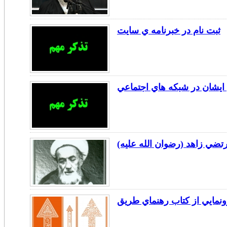
ثبت نام در خبرنامه ي سايت
ي ايشان در شبكه هاي اجتماعي
ي زاهد (رضوان الله عليه)
ونمايي از كتاب رهنماي طريق