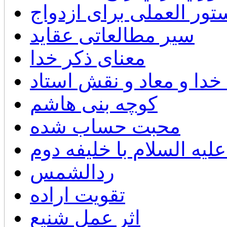
تور العملی برای ازدواج
سیر مطالعاتی عقايد
معنای ذکر خدا
 خدا و معاد و نقش استاد
کوچه بنی هاشم
محبت حساب شده
ليه السلام با خليفه دوم
ردالشمس
تقويت اراده
اثر عمل شنیع