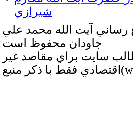
شيرازي
ع رساني آیت الله محمد علي
جاودان محفوظ است
طالب سايت براي مقاصد غير