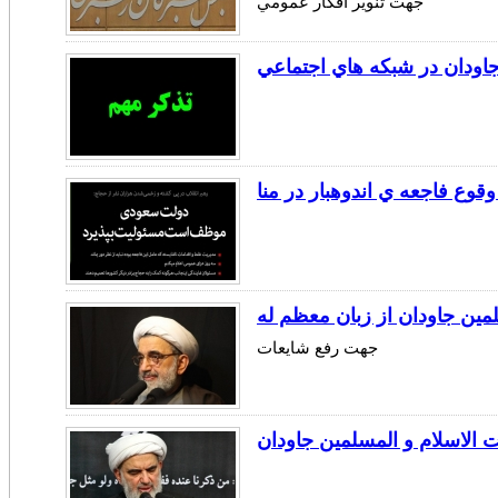
جهت تنوير افكار عمومي
 جاودان در شبكه هاي اجتماعي
وع فاجعه ي اندوهبار در منا
ن جاودان از زبان معظم له
جهت رفع شايعات
الاسلام و المسلمین جاودان