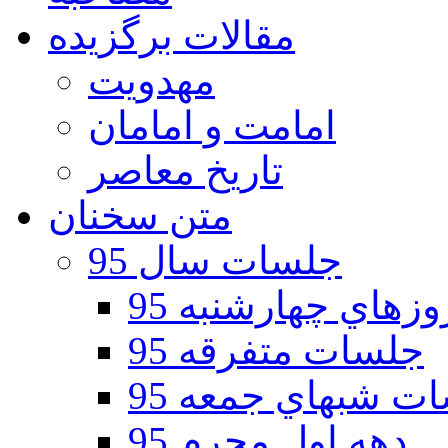
مقالات برگزیده
مهدویت
امامت و امامان
تاریخ معاصر
متن سخنان
جلسات سال 95
هاي چهارشنبه 95
جلسات متفرقه 95
ت شبهاي جمعه 95
دهه اول محرم 95