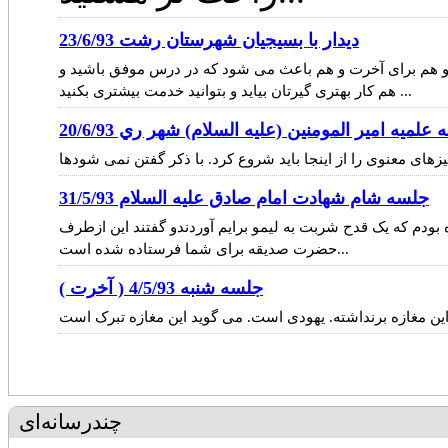
ديدار با بسيجيان شهرستان رشت 23/6/93
د و هم برای آخرت و هم باعث می شود که در درس موفق باشید و
هم کار بهتری گیرتان بیاید و بتوانید خدمت بیشتری بکنید ...
لميه امير المومنين (عليه السلام) شهر ري 20/6/93
جلسه شام شهادت امام صادق علیه السلام 31/5/93
 بودم که یک قدح شربت به لیمو برایم آوردندو گفتند این ازطرف
حضرت صدیقه برای شما فرستاده شده است...
جلسه شنبه 4/5/93 ( آخرت )
چندرسانه‌ای