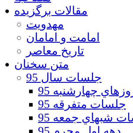
مقالات برگزیده
مهدویت
امامت و امامان
تاریخ معاصر
متن سخنان
جلسات سال 95
هاي چهارشنبه 95
جلسات متفرقه 95
ت شبهاي جمعه 95
دهه اول محرم 95