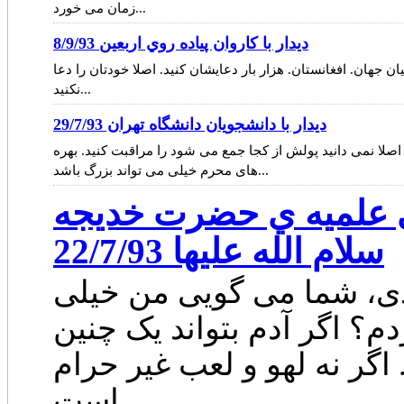
زمان می خورد...
ديدار با كاروان پياده روي اربعين 8/9/93
ان جهان. افغانستان. هزار بار دعایشان کنید. اصلا خودتان را دعا
نکنید...
ديدار با دانشجويان دانشگاه تهران 29/7/93
اصلا نمی دانید پولش از کجا جمع می شود را مراقبت کنید. بهره
های محرم خیلی می تواند بزرگ باشد...
 ي علميه ي حضرت خديجه
سلام الله عليها 22/7/93
ردی، شما می گویی من خیلی
؟ اگر آدم بتواند یک چنین
گر نه لهو و لعب غیر حرام
است...