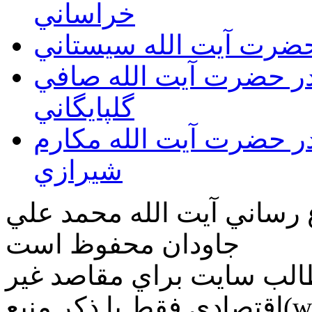
خراساني
 حضرت آيت الله سيستاني
قدر حضرت آيت الله صافي
گلپايگاني
قدر حضرت آيت الله مكارم
شيرازي
ع رساني آیت الله محمد علي
جاودان محفوظ است
طالب سايت براي مقاصد غير