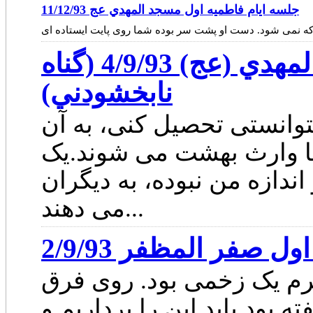
جلسه ايام فاطميه اول مسجد المهدي عج 11/12/93
جلسه سخنراني در مسجد المهدي (عج) 4/9/93 (گناه
نابخشودني)
توانستی تحصیل کنی، به آن
نها وارث بهشت می شوند.یک
ندازه من نبوده، به دیگران
می دهند...
صفر المظفر 2/9/93
م یک زخمی بود. روی فرق
بود باید این را برداریم و