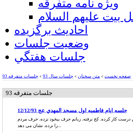
ويژه نامه متفرقه
ل بيت عليهم السلام
احادیث برگزیده
وضعیت جلسات
جلسات هفتگي
صفحه نخست
متن سخنان
جلسات سال 93
جلسات متفرقه 93
>
>
>
جلسات متفرقه 93
جلسه ايام فاطميه اول مسجد المهدي عج 12/12/93
 درست کار کرده. کج نرفته. زبانم حرف بیخود نزده. حرف مردم
را نزده. نشان می دهد...