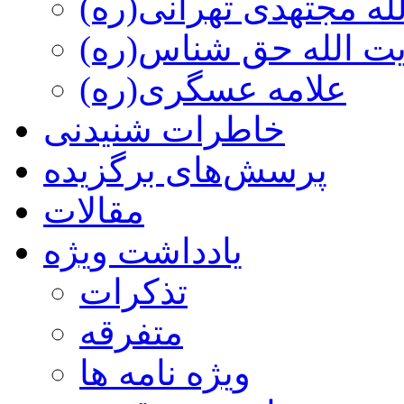
ه مجتهدی تهرانی(ره)
 الله حق شناس(ره)
علامه عسگری(ره)
خاطرات شنیدنی
پرسش‌های برگزیده
مقالات
یادداشت ویژه
تذكرات
متفرقه
ويژه نامه ها