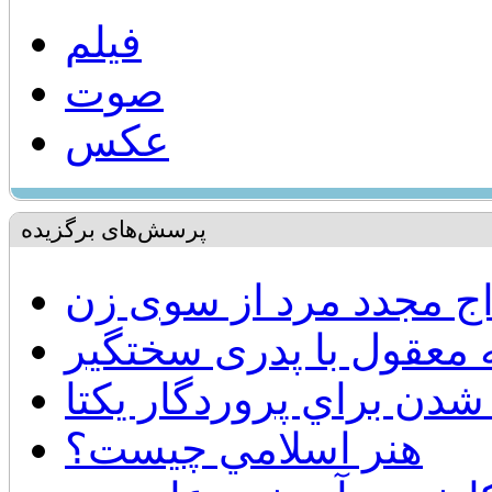
فیلم
صوت
عکس
پرسش‌های برگزیده
ج مجدد مرد از سوی زن
ه معقول با پدری سختگیر
شدن براي پروردگار يكتا
هنر اسلامي چيست؟