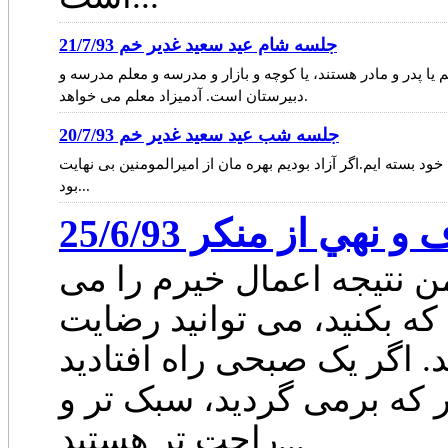
جلسه شام عيد سعيد غدير خم 21/7/93
ا پدر و مادر هستند، یا کوچه و بازار و مدرسه و معلم مدرسه و
دبیرستان است. آدمیزاد معلم می خواهد.
جلسه شب عيد سعيد غدير خم 20/7/93
 بسته ایم.اگر آزاد بودیم بهره مان از امیرالمومنین بی نهایت
بود...
هي از منكر 25/6/93
 نتیجه اعمال خیرم را می
که بکنید، می توانید رضایت
د. اگر یک صبحی راه افتادید
ر که برمی گردید، سبک تر و
راحت تر هستید...