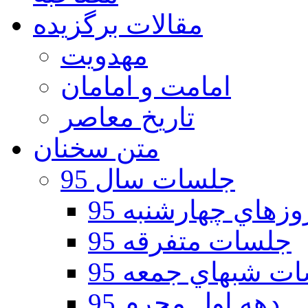
مقالات برگزیده
مهدویت
امامت و امامان
تاریخ معاصر
متن سخنان
جلسات سال 95
هاي چهارشنبه 95
جلسات متفرقه 95
ت شبهاي جمعه 95
دهه اول محرم 95