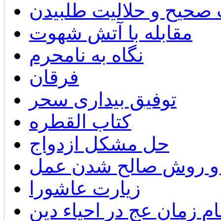
صحیح و حلالیت طلبیدن
مقابله با آتش شهوت
نگاه به نامحرم
فرقان
توفیق بیداری سحر
کتاب القطره
حل مشکل ازدواج
ی و روش صالح شدن عمل
زيارت عاشورا
م زمان عج در احیاء دین