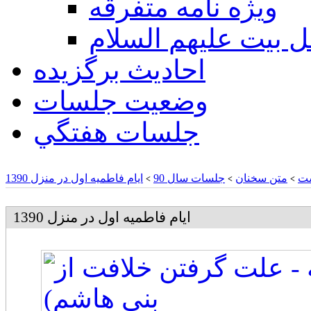
ويژه نامه متفرقه
ل بيت عليهم السلام
احادیث برگزیده
وضعیت جلسات
جلسات هفتگي
ت
متن سخنان
جلسات سال 90
ایام فاطمیه اول در منزل 1390
>
>
>
ایام فاطمیه اول در منزل 1390