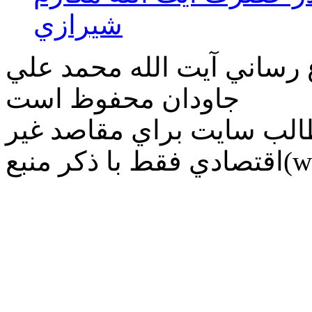
شيرازي
ع رساني آیت الله محمد علي
جاودان محفوظ است
طالب سايت براي مقاصد غير