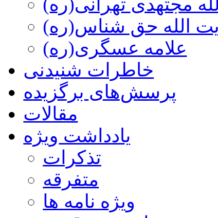
ه مجتهدی تهرانی(ره)
 الله حق شناس(ره)
علامه عسگری(ره)
خاطرات شنیدنی
پرسش‌های برگزیده
مقالات
یادداشت ویژه
تذكرات
متفرقه
ويژه نامه ها