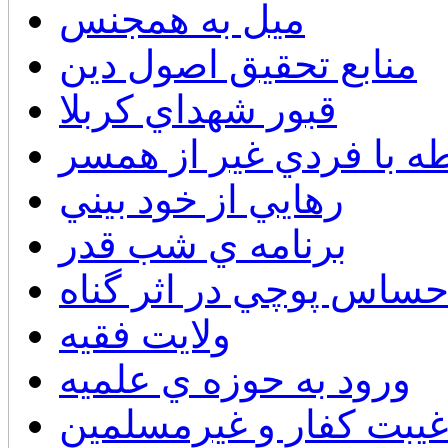
میل به همجنس
منابع تحقيق اصول دين
قبور شهداي كربلا
طه با فردي غير از همسر
رهايي از خود بيني
برنامه ي شب قدر
حساس پوچي در اثر گناه
ولايت فقيه
ورود به حوزه ي علميه
غيبت كفار و غيرمسلمين