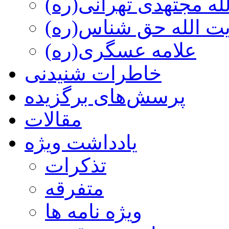
ه مجتهدی تهرانی(ره)
 الله حق شناس(ره)
علامه عسگری(ره)
خاطرات شنیدنی
پرسش‌های برگزیده
مقالات
یادداشت ویژه
تذكرات
متفرقه
ويژه نامه ها