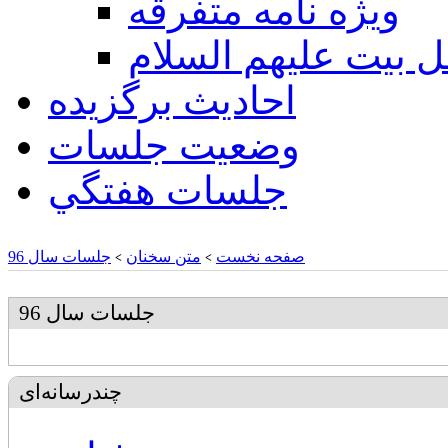
ويژه نامه متفرقه
ل بيت عليهم السلام
احادیث برگزیده
وضعیت جلسات
جلسات هفتگي
صفحه نخست
متن سخنان
جلسات سال 96
>
>
جلسات سال 96
چندرسانه‌ای