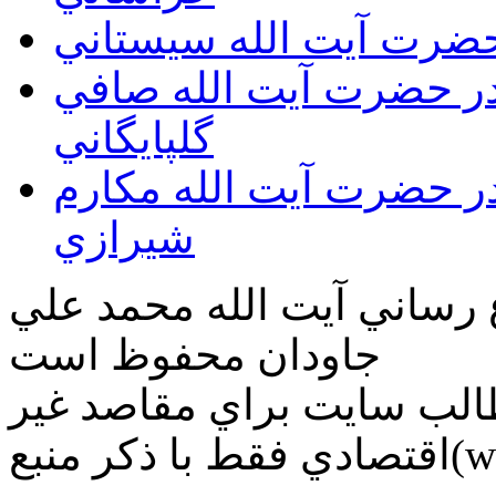
 حضرت آيت الله سيستاني
قدر حضرت آيت الله صافي
گلپايگاني
قدر حضرت آيت الله مكارم
شيرازي
ع رساني آیت الله محمد علي
جاودان محفوظ است
طالب سايت براي مقاصد غير