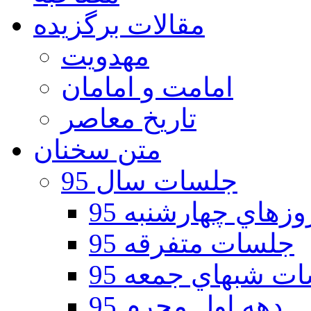
مقالات برگزیده
مهدویت
امامت و امامان
تاریخ معاصر
متن سخنان
جلسات سال 95
هاي چهارشنبه 95
جلسات متفرقه 95
ت شبهاي جمعه 95
دهه اول محرم 95