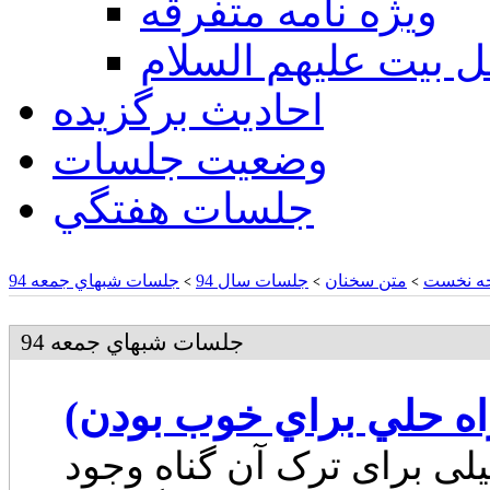
ويژه نامه متفرقه
ل بيت عليهم السلام
احادیث برگزیده
وضعیت جلسات
جلسات هفتگي
ه نخست
متن سخنان
جلسات سال 94
جلسات شبهاي جمعه 94
>
>
>
جلسات شبهاي جمعه 94
یلی برای ترک آن گناه وجود