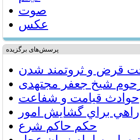
صوت
عکس
پرسش‌های برگزیده
خت قرض و ثروتمند شدن
رحوم شیخ جعفر مجتهدی
حوادث قيامت و شفاعت
راهي براي گشايش امور
حكم حاكم شرع
وسل به امام زمان عجل