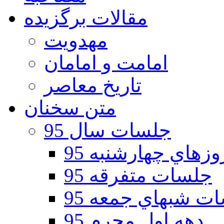
مقالات برگزیده
مهدویت
امامت و امامان
تاریخ معاصر
متن سخنان
جلسات سال 95
هاي چهارشنبه 95
جلسات متفرقه 95
ت شبهاي جمعه 95
دهه اول محرم 95