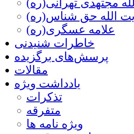
ه مجتهدی تهرانی(ره)
 الله حق شناس(ره)
علامه عسگری(ره)
خاطرات شنیدنی
پرسش‌های برگزیده
مقالات
یادداشت ویژه
تذكرات
متفرقه
ويژه نامه ها