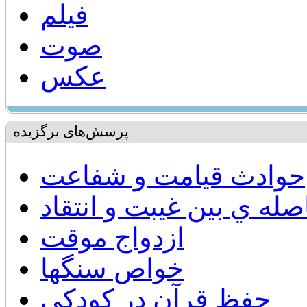
فیلم
صوت
عکس
پرسش‌های برگزیده
حوادث قيامت و شفاعت
صله ي بين غيبت و انتقاد
ازدواج موقت
خواص سنگها
حفظ قرآن در كودكي