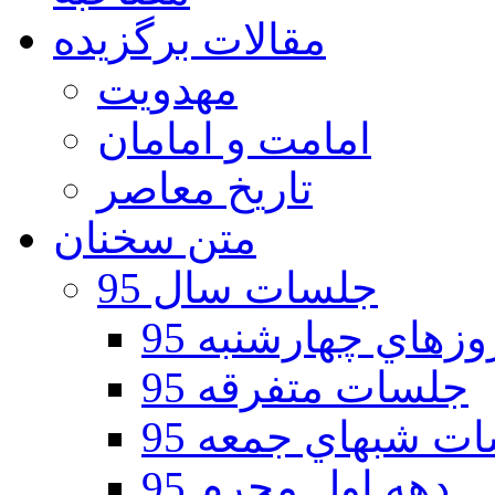
مقالات برگزیده
مهدویت
امامت و امامان
تاریخ معاصر
متن سخنان
جلسات سال 95
هاي چهارشنبه 95
جلسات متفرقه 95
ت شبهاي جمعه 95
دهه اول محرم 95