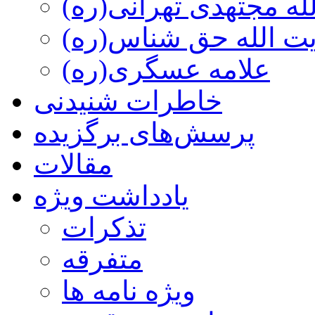
ه مجتهدی تهرانی(ره)
 الله حق شناس(ره)
علامه عسگری(ره)
خاطرات شنیدنی
پرسش‌های برگزیده
مقالات
یادداشت ویژه
تذكرات
متفرقه
ويژه نامه ها