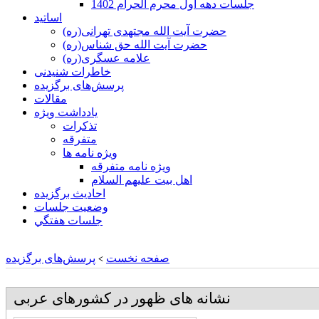
جلسات دهه اول محرم الحرام 1402
اساتید
حضرت آیت الله مجتهدی تهرانی(ره)
حضرت آیت الله حق شناس(ره)
علامه عسگری(ره)
خاطرات شنیدنی
پرسش‌های برگزیده
مقالات
یادداشت ویژه
تذكرات
متفرقه
ويژه نامه ها
ويژه نامه متفرقه
اهل بيت عليهم السلام
احادیث برگزیده
وضعیت جلسات
جلسات هفتگي
صفحه نخست
پرسش‌های برگزیده
>
نشانه های ظهور در کشورهای عربی