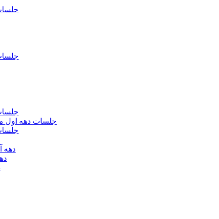
جلسات فاطمیه د
جلسات فاطميه د
جلسات فاطميه د
جلسات دهه اول محرم الحرام 1393 - حس
جلسات دهه 
دهه آخر ماه صف
دهه اول
د