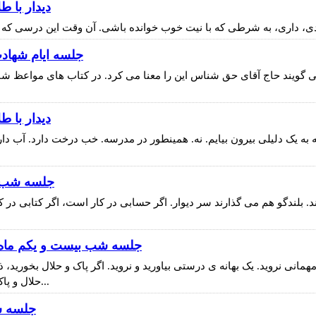
ديدار با طل
، داری، به شرطی که با نیت خوب خوانده باشی. آن وقت این درسی که شم
جلسه ایام شهادت 
گویند حاج آقای حق شناس این را معنا می کرد. در کتاب های مواعظ شان هم 
ديدار با طل
ه به یک دلیلی بیرون بیایم. نه. همینطور در مدرسه. خب درخت دارد. آب د
جلسه شب بيست 
 بلندگو هم می گذارند سر دیوار. اگر حسابی در کار است، اگر کتابی در ک
جلسه شب بیست و یکم ماه مبارک رمضان 6/4/95 (ص
همانی نروید. یک بهانه ی درستی بیاورید و نروید. اگر پاک و حلال بخورید، ذر
حلال و پاک؛ حلال و پاک درست شود، این بچه فرق می کند با اینکه درونش...
جلسه شب نو