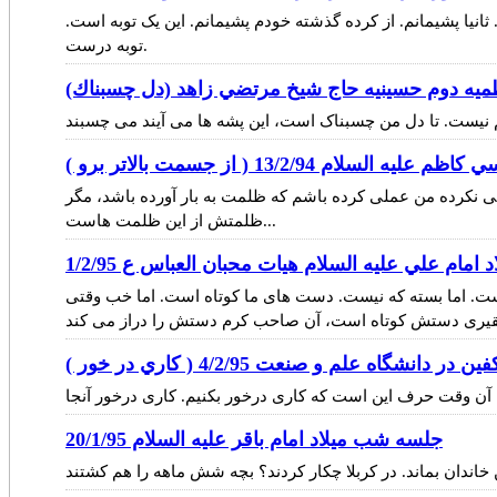
انیا پشیمانم. از کرده گذشته خودم پشیمانم. این یک توبه است.
توبه درست.
يه دوم حسينيه حاج شيخ مرتضي زاهد (دل چسبناك)
 13/2/94 ( از جسمت بالاتر برو )
نکرده من عملی کرده باشم که ظلمت به بار آورده باشد، مگر
ظلمتش از این ظلمت هاست...
مام علي عليه السلام هيات محبان العباس ع 1/2/95
است. اما بسته که نیست. دست های ما کوتاه است. اما خب وقتی
نشگاه علم و صنعت 4/2/95 ( كاري در خور )
جلسه شب ميلاد امام باقر عليه السلام 20/1/95