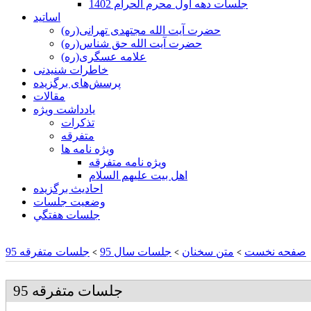
جلسات دهه اول محرم الحرام 1402
اساتید
حضرت آیت الله مجتهدی تهرانی(ره)
حضرت آیت الله حق شناس(ره)
علامه عسگری(ره)
خاطرات شنیدنی
پرسش‌های برگزیده
مقالات
یادداشت ویژه
تذكرات
متفرقه
ويژه نامه ها
ويژه نامه متفرقه
اهل بيت عليهم السلام
احادیث برگزیده
وضعیت جلسات
جلسات هفتگي
صفحه نخست
متن سخنان
جلسات سال 95
جلسات متفرقه 95
>
>
>
جلسات متفرقه 95