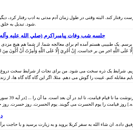
رست رفتار کند. البته وقتی در طول زمان آدم مدتی به ادب رفتار کرد،
شود. تبدیل به خلق آدم می شود. آدم صاحب خلق خوب می شود. دیگر زحمت ندارد.
جلسه شب وفات پيامبراكرم (صلي الله عليه وآله و
 برسم. یک طبیبی هستم آمده ام برای معالجه شما. از شما هم هیچ مزدی نخواستم. فَإِ
م. شرایط یک ذره سخت می شود. من برای نجات از شرایط سخت دروغ می 
یم مقابله کنم. غیبت را گوش می دهم. مثلا. اگر این گاه گاه گاه ها، 
ما یک بعدی داریم 
دی
ق داده. ان شاء الله به سفر کربلا بروید و به زیارت برسید و با حاجت بر