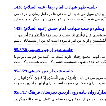
جلسه ظهر شهادت امام رضا (عليه السلام) 1438
 دیگر برایش سهل می شود. آن سختی ها در طول زمان برطرف می
سلم) و شب شهادت امام حسن (عليه السلام) 1438
ن تَوَلَّيْتُمْ اگر پشت کردید، فَمَا سَأَلْتُكُم مِّنْ أَجْرٍ من از
جلسه ظهر اربعین حسینی 95/8/30
گویم. مجمع رفقان دارند غیبت می کنند من هم نمی توانم با
از زندگی آدم حذف شود، همیشه... چشم پاک است، همیشه پاک است
جلسه شب اربعین حسینی 95/8/29
که آن خیلی مهم است. چرا خیلی مهم است؟ چون تمام سرنوشت ما تا قیام قیامت، تا ابد در آن بعد است. ما آن را ... [در آیه 39 سوره مریم می فرماید:] وَأَنذِرْهُمْ يَوْمَ الْحَسْرَةِ إِذْ قُضِيَ الْأَمْرُ آنها را از
دارکاروان پیاده روی اربعین دبیرستان فرهنگ 95/8/17
آورده شده و زیارت مقبول، به سلامتی کامل ان شاء الله برگردید