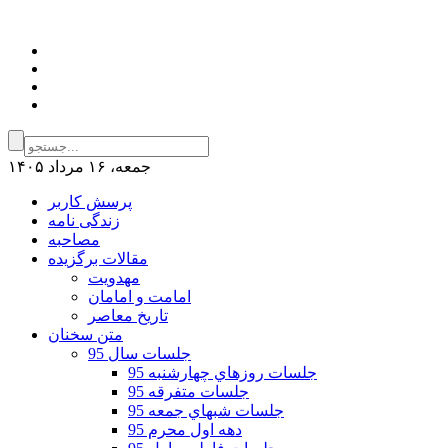
جمعه، ۱۶ مرداد ۱۴۰۵
پرسش کاربر
زندگی نامه
مصاحبه
مقالات برگزیده
مهدویت
امامت و امامان
تاریخ معاصر
متن سخنان
جلسات سال 95
جلسات روزهاي چهارشنبه 95
جلسات متفرقه 95
جلسات شبهاي جمعه 95
دهه اول محرم 95