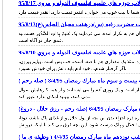
اب حوزه هاي علميه فيلسوف الدوله و مروي 95/8/17
ا با نیت خوب می خوانی، انقدر قیمت دارد. انقدر قیمت دارد
حضرت رقیه (س)درهیئت محبان العباس(ع)95/8/13
به تکرار آمده. می فرمایند یک عَلیمٌ بِذاتِ الصُّدُور هست.به
عمق جان تو آگاه است.
اب حوزه هاي علميه فيلسوف الدوله و مروي 95/8/10
ارد. مثلا یک مقداری هم با صفا است. خب بس است. بیایم بیرون،
اگر گرفتار شدم... خود آدم باید دلش برای خودش بسوزد.
و سوم ماه مبارك رمضان 8/4/95 ( صله رحم )
ار است و یک روزی آدم را می ایستانند و از همه کارهایش سوال
می کنند، ببینید امکان ندارد عبور کند...
له رحم - رزق حلال - دروغ)
ه ذره اجزاء بدن این بچه از پول حلال و از غذای پاک باشد، دوتا،
زدهم ماه مبارک رمضان 4/4/95 ( وظیفه ی ما )