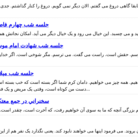
ا گاهی دروغ می گفتم. الان دیگر نمی گویم. دروغ را کنار گذاشتم. جدی. ث
جلسه شب چهارم فاطم
جلسه شب شهادت امام موسي كاظم عليه السلام
ی ترسم. حقش است. راست می گفت. می ترسم. مگر شوخی است. اگر خدایی 
جلسه شب ميلاد ا
بخواهیم. همه چیز می خواهیم. دامان کرم شما اگر بسته است که خب بسته 
دست من کوتاه است، وقتی یک مریض و یک فقیری دستش کوتاه است، آن صاحب کرم دستش را دراز می کند...
سخنراني در جمع معتكفين در دا