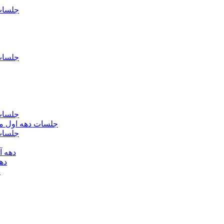
جلسات فاطمیه د
جلسات فاطميه د
جلسات فاطميه د
جلسات دهه اول محرم الحرام 1393 - حس
جلسات دهه 
دهه آخر ماه صف
دهه اول
د