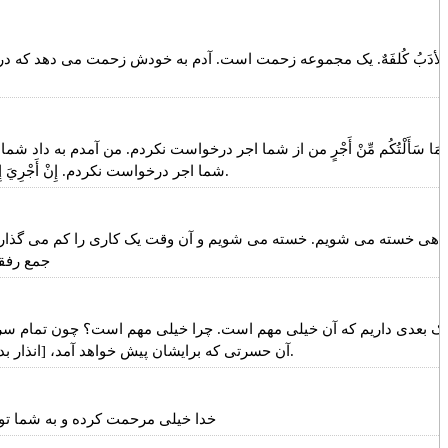
الأدَبُ کُلفَهٌ. یک مجموعه زحمت است. آدم به خودش زحمت می دهد که د
َمَا سَأَلْتُكُم مِّنْ أَجْرٍ من از شما اجر درخواست نکردم. من آمدم به داد شما
شما اجر درخواست نکردم. إِنْ أَجْرِيَ إِلَّا عَلَى اللَّهِ اجر من بر خداست. إِنْ أَجْرِيَ إِلَّا عَلَى اللَّهِ وَأُمِرْتُ أَنْ أَكُونَ مِنَ الْمُسْلِمِينَ و او به من امر فرموده است که من از مسلمانان باشم.
گاهی خسته می شویم. خسته می شویم و آن وقت یک کاری را کم می گذاری
جمع رفقا
آن حسرتی که برایشان پیش خواهد آمد، [انذار بده.] روز قیامت را یوم الحسرت می گویند. یوم الحسرت. روز حسرت. روز حسرت برای چه کسی حسرت است؟ برای اولین و آخرین حسرت.
خدا خیلی مرحمت کرده و به شما توفی