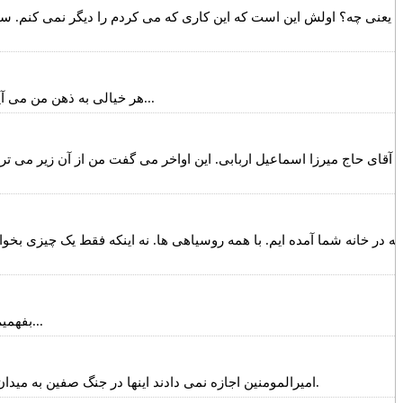
ه یعنی چه؟ اولش این است که این کاری که می کردم را دیگر نمی کنم. سابق
هر خیالی به ذهن من می آید و می چسبد. این خیال می رود و یک خیال دیگر می آید. امکان نجاتش هم نیست. تا دل من چسبناک است، این پشه ها می آیند می چسبند...
آقای حاج میرزا اسماعیل اربابی. این اواخر می گفت من از آن زیر م
به در خانه شما آمده ایم. با همه روسیاهی ها. نه اینکه فقط یک چیزی 
بفهمیم بزرگی آنچه که ما به سوی آن خواهیم رفت، که آخرت است، چقدر است. آن وقت حرف این است که کاری درخور بکنیم. کاری درخور آنجا...
امیرالمومنین اجازه نمی دادند اینها در جنگ صفین به میدان بروند. می فرمود اینها می خواهند نابود کند. یعنی نگذارد یک نفر هم از این خاندان بماند. در کربلا چکار کردند؟ بچه شش ماهه را هم کشتند.