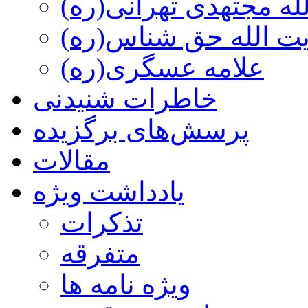
ه مجتهدی تهرانی(ره)
 الله حق شناس(ره)
علامه عسگری(ره)
خاطرات شنیدنی
پرسش‌های برگزیده
مقالات
یادداشت ویژه
تذكرات
متفرقه
ويژه نامه ها