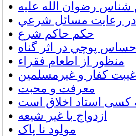
 شناس رضوان الله عليه
در رعايت مسائل شرعي
حكم حاكم شرع
حساس پوچي در اثر گناه
منظور از اطعام فقراء
غيبت كفار و غيرمسلمين
معرفت و محبت
 کسی استاد اخلاق است
ازدواج با غیر شیعه
مولود نا پاک