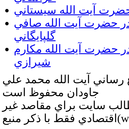
 حضرت آيت الله سيستاني
قدر حضرت آيت الله صافي
گلپايگاني
قدر حضرت آيت الله مكارم
شيرازي
ع رساني آیت الله محمد علي
جاودان محفوظ است
طالب سايت براي مقاصد غير