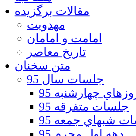
مقالات برگزیده
مهدویت
امامت و امامان
تاریخ معاصر
متن سخنان
جلسات سال 95
هاي چهارشنبه 95
جلسات متفرقه 95
ت شبهاي جمعه 95
دهه اول محرم 95