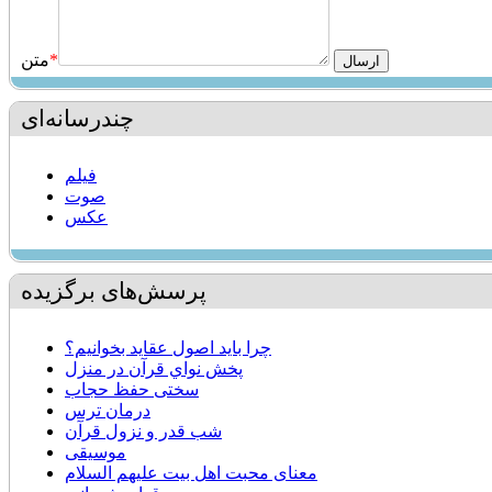
*
متن
چندرسانه‌ای
فیلم
صوت
عکس
پرسش‌های برگزیده
چرا بايد اصول عقاید بخوانیم؟
پخش نواي قرآن در منزل
سختی حفظ حجاب
درمان ترس
شب قدر و نزول قرآن
موسیقی
معنای محبت اهل بیت علیهم السلام