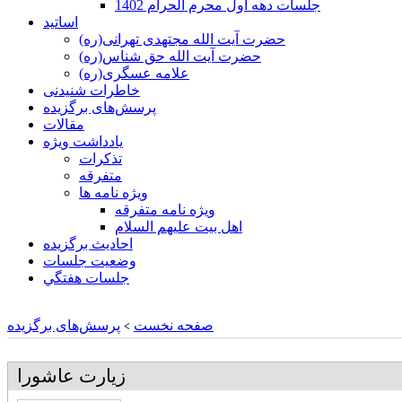
جلسات دهه اول محرم الحرام 1402
اساتید
حضرت آیت الله مجتهدی تهرانی(ره)
حضرت آیت الله حق شناس(ره)
علامه عسگری(ره)
خاطرات شنیدنی
پرسش‌های برگزیده
مقالات
یادداشت ویژه
تذكرات
متفرقه
ويژه نامه ها
ويژه نامه متفرقه
اهل بيت عليهم السلام
احادیث برگزیده
وضعیت جلسات
جلسات هفتگي
صفحه نخست
پرسش‌های برگزیده
>
زيارت عاشورا