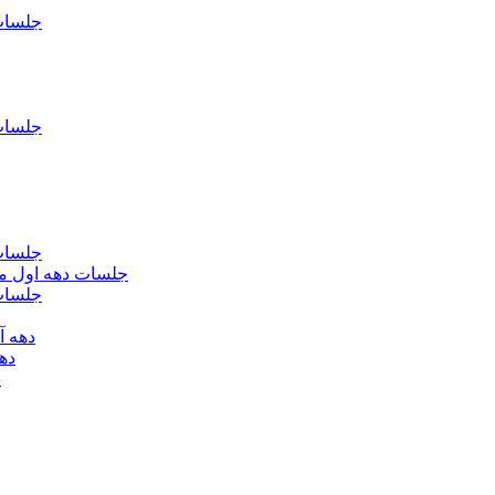
جلسات فاطمیه د
جلسات فاطميه د
جلسات فاطميه د
جلسات دهه اول محرم الحرام 1393 - حس
جلسات دهه 
دهه آخر ماه صف
دهه اول
د