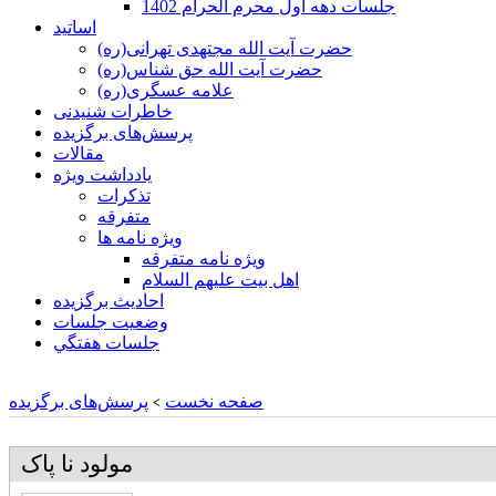
جلسات دهه اول محرم الحرام 1402
اساتید
حضرت آیت الله مجتهدی تهرانی(ره)
حضرت آیت الله حق شناس(ره)
علامه عسگری(ره)
خاطرات شنیدنی
پرسش‌های برگزیده
مقالات
یادداشت ویژه
تذكرات
متفرقه
ويژه نامه ها
ويژه نامه متفرقه
اهل بيت عليهم السلام
احادیث برگزیده
وضعیت جلسات
جلسات هفتگي
صفحه نخست
پرسش‌های برگزیده
>
مولود نا پاک