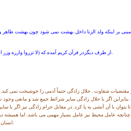
از طرف دیگردر قرآن کریم آمده که (لا تزروا وازره وزر اخری) و روایات متعددی که با این دسته از روایات تعارض دارند.
 مقتضيات شقاوت . حلال زادگی حتماً آدمی را خوشبخت نمی کند. يع
. بنابراين اگر با حلال زادگی ساير شرائط جمع شد و مانعی وجود ن
تا بتوان با آن آتشی به پا کرد. در مقابل حرام زادگی نيز اگر با سا
نچه عامل محيط نيز عامل بسيار مهمی می باشد. اما هميشه در اي
انسان با اراده می تواند همه موانع يا مقتضيات منفی را زير پا بگذارد.