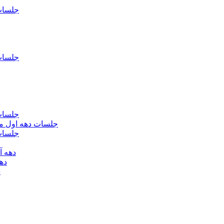
جلسات فاطمیه د
جلسات فاطميه د
جلسات فاطميه د
جلسات دهه اول محرم الحرام 1393 - حس
جلسات دهه 
دهه آخر ماه صف
دهه اول
د