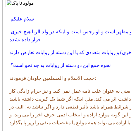
سلام علیکم
در کتاب شرف بحارالانوار ج5 ص285و286و287روایاتی آمده مبنی بر اینکه ولد الزنا داخل بهشت نمی شود چون بهشت طاهر و مطهر است و او رجس است و اینکه در ولد الزنا هیچ خیری
قرار داده نشده.
نحوه جمع این دو دسته از روایات به چه نحو است؟
حجت الاسلام و المسلمین جاودان فرمودند:
نی به عنوان علت تامه عمل نمی کند, و نيز حرام زادگی کار
داشت اثر می کند. مثل اينکه اگر شما يک کبريت داشته باشيد
ير شرائط همراه باشد تأثير قطعی دارد و اگر نباشد نه! البته در
ن گونه موارد اراده و انتخاب آدمی حرف آخر را می زند، و