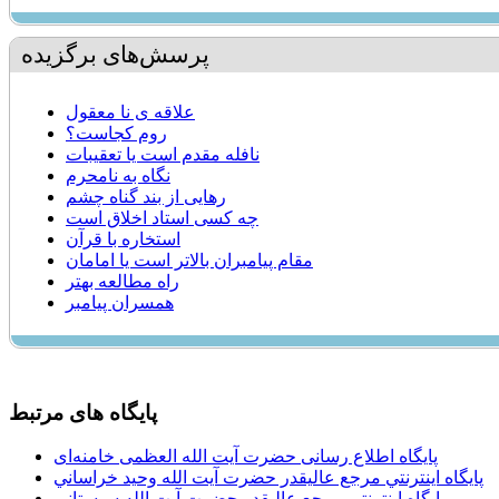
پرسش‌های برگزیده
علاقه ی نا معقول
روم كجاست؟
نافله مقدم است يا تعقيبات
نگاه به نامحرم
رهایی از بند گناه چشم
چه کسی استاد اخلاق است
استخاره با قرآن
مقام پيامبران بالاتر است يا امامان
راه مطالعه بهتر
همسران پیامبر
پایگاه های مرتبط
پایگاه اطلاع رسانی حضرت آیت الله العظمی خامنه‌ای
پایگاه اينترنتي مرجع عاليقدر حضرت آيت الله وحيد خراساني
پایگاه اينترنتي مرجع عاليقدر حضرت آيت الله سيستاني