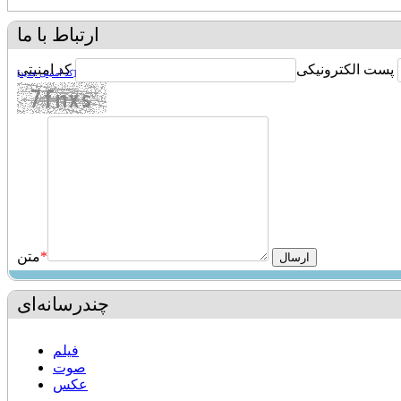
ارتباط با ما
پست الکترونیکی
کد امنیتی
[کد امنیتی جدید]
*
متن
چندرسانه‌ای
فیلم
صوت
عکس