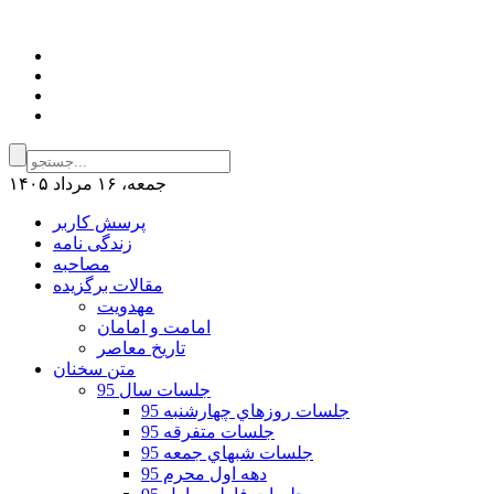
جمعه، ۱۶ مرداد ۱۴۰۵
پرسش کاربر
زندگی نامه
مصاحبه
مقالات برگزیده
مهدویت
امامت و امامان
تاریخ معاصر
متن سخنان
جلسات سال 95
جلسات روزهاي چهارشنبه 95
جلسات متفرقه 95
جلسات شبهاي جمعه 95
دهه اول محرم 95