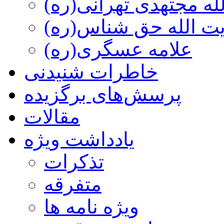
ه مجتهدی تهرانی(ره)
 الله حق شناس(ره)
علامه عسگری(ره)
خاطرات شنیدنی
پرسش‌های برگزیده
مقالات
یادداشت ویژه
تذكرات
متفرقه
ويژه نامه ها