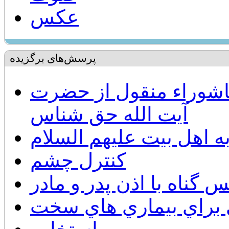
عکس
پرسش‌های برگزیده
اشوراء منقول از حضرت
آيت الله حق شناس
به اهل بیت علیهم السلام
كنترل چشم
 گناه با اذن پدر و مادر
براي بيماري هاي سخت