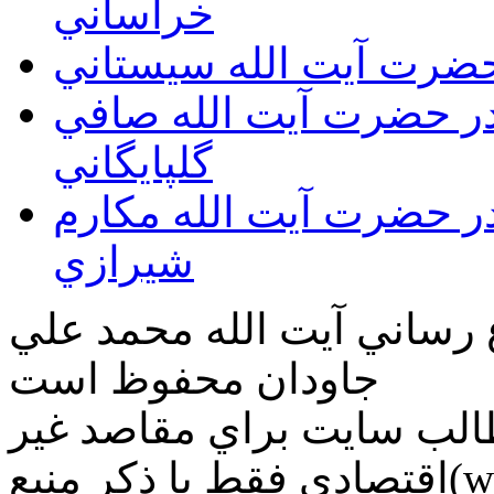
خراساني
 حضرت آيت الله سيستاني
قدر حضرت آيت الله صافي
گلپايگاني
قدر حضرت آيت الله مكارم
شيرازي
ع رساني آیت الله محمد علي
جاودان محفوظ است
طالب سايت براي مقاصد غير