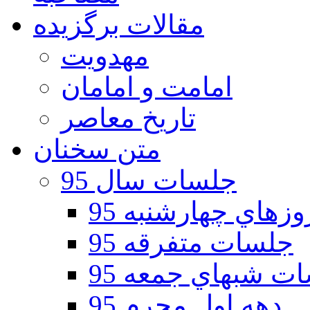
مقالات برگزیده
مهدویت
امامت و امامان
تاریخ معاصر
متن سخنان
جلسات سال 95
هاي چهارشنبه 95
جلسات متفرقه 95
ت شبهاي جمعه 95
دهه اول محرم 95