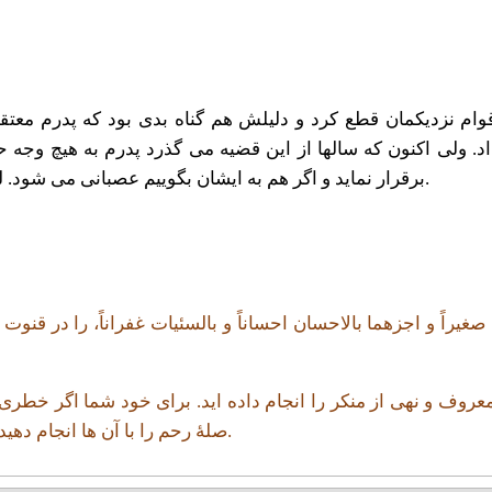
اقوام نزدیکمان قطع کرد و دلیلش هم گناه بدی بود که پدرم معتق
 داد. ولی اکنون که سالها از این قضیه می گذرد پدرم به هیچ و
برقرار نماید و اگر هم به ایشان بگوییم عصبانی می شود. لطفاً راهی پیشنهاد کنید تا بتوانم پدرم را از این گناه نجات دهم.
نی صغیراً و اجزهما بالاحسان احساناً و بالسئیات غفراناً، را در قن
روف و نهی از منکر را انجام داده اید. برای خود شما اگر خطری ا
صلۀ رحم را با آن ها انجام دهید و گرنه دعایشان کنید و بر ایشان زیارت بخوانید و امثال این ها.