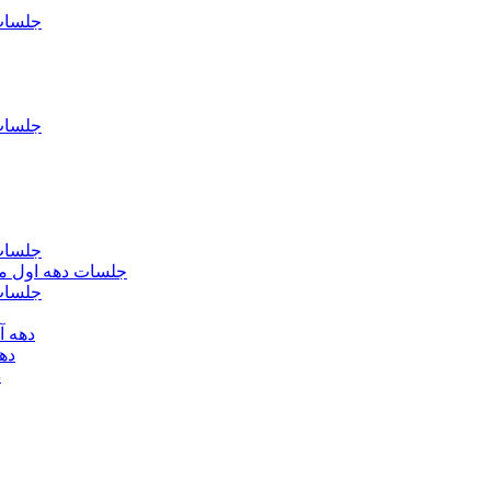
جلسات فاطمیه د
جلسات فاطميه د
جلسات فاطميه د
جلسات دهه اول محرم الحرام 1393 - حس
جلسات دهه 
دهه آخر ماه صف
دهه اول
د