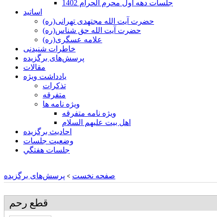
جلسات دهه اول محرم الحرام 1402
اساتید
حضرت آیت الله مجتهدی تهرانی(ره)
حضرت آیت الله حق شناس(ره)
علامه عسگری(ره)
خاطرات شنیدنی
پرسش‌های برگزیده
مقالات
یادداشت ویژه
تذكرات
متفرقه
ويژه نامه ها
ويژه نامه متفرقه
اهل بيت عليهم السلام
احادیث برگزیده
وضعیت جلسات
جلسات هفتگي
صفحه نخست
پرسش‌های برگزیده
>
قطع رحم