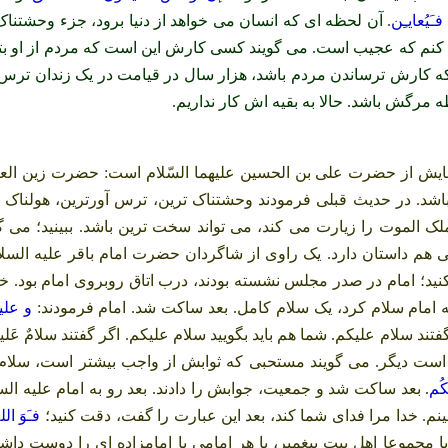
فـَيُعايـِن
.
آن لحظه ای که انسان می خواهد از دنیا برود، جزء وحشتناک 
 کنم که عجیب است. می گویند کسی کارش این است که مردم از او بتر
کارش ترساندن مردم باشد، هزار سال در قیامت در یک زندان ترس، م
مرگش باشد. حالا به بقیه اش کار نداریم.
ایش از حضرت علی بن الحسین علیهما السّلام است: حضرت زین العابد
شد. در حدیث قبلی فرمودند وحشتناک ترین، ترس آورترین، هولناک ت
لموت را زیارت می کند، می تواند سخت ترین باشد. ببینید؛ می گویند
استان دارد. یک راوی از شاگردان حضرت امام باقر علیه السلام 
کنید؛ امام در صدر مجلس نشسته بودند، درب اتاق روبروی امام بود.
 به امام سلام کرد، یک سلام کامل. بعد ساکت شد. امام فرمودند:
و علی
د سلام علیکم. شما هم باید بگویید سلام علیکم. اگر گفتند سلامٌ عَلیکُم وَ ر
 است دیگر. می گویند مستحبی که ثوابش از واجب بیشتر است، سلام 
کُم
. بعد ساکت شد و جمعیت، جوابش را دادند. بعد رو به امام علیه ال
نم. خدا مرا فدای شما کند، بعد این عبارت را گفت، دقت کنید؛
فـَوَ الله
 مجموعا اهل بیت پیغمبر، یا هر امامی یا امامزاده ای را دوست داش