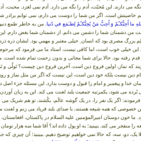
گه می دارند. این مُحبّت، آدم را نگه می دارد. آدم نمی لغزد. محبت، آ
 خاصیتش است. اگر من شما را دوست می دارم، نمی توانم برادر شما
لهِ ما اُحِبُّكـُمْ وَ اُحِبُّ مَنْ يُحِبُّكـُمْ لِطـَمَع في دُنيا
. من به خاطر طمع دنی
فت من دشمنان شما را دشمن می دانم. از دشمنان شما بغض دارم. این
 بزرگ مصری بود كه انسان ِ خیلی معتبر و مهمي بود. ایشان ذره ذره، 
این خیلی خوب است، اما کافی نیست. استاد ما می فرمود که مرحوم 
دم رفته بود. حالا برای شما مجانی و بدون زحمت تمام شده است. من د
ند که نماز، اولین فروع دین است. آخرین فروع دین چیست؟ تَولّی و تَ
کام دین نیست بلکه خود دین است، این نیست که اگر من مثل نماز و روزه 
 انسان خدا و پیغمبر و امام را قبول و دوست بدارد. این مسئله جزء اص
بُرده می شود، یکمرتبه جمعیت بلند لعنت می کند. این به زبان آوردن،
رمودند: اگر یک نفر را، در یک گوشه عالَم، بکُشند، تو هم شریک می 
 خصوصی که همه شیعه هستند، با صدای بلند فریاد می زنم و لعنت م
د. ما خون دوستان امیرالمؤمنین علیه السلام در پاکستان، افغانستان، 
نفجر می کند. ببینید؛ به او پول داده اند؟ آقا شما سه هزار تومان
مثلا یک، دو، سه، که حالا نمی خواهیم توضیح دهیم. ببینید؛ آن چیزی ک