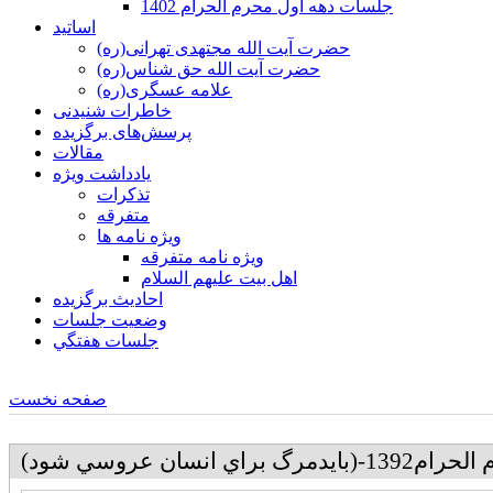
جلسات دهه اول محرم الحرام 1402
اساتید
حضرت آیت الله مجتهدی تهرانی(ره)
حضرت آیت الله حق شناس(ره)
علامه عسگری(ره)
خاطرات شنیدنی
پرسش‌های برگزیده
مقالات
یادداشت ویژه
تذكرات
متفرقه
ويژه نامه ها
ويژه نامه متفرقه
اهل بيت عليهم السلام
احادیث برگزیده
وضعیت جلسات
جلسات هفتگي
صفحه نخست
ي انسان عروسي شود)