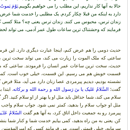
حالا به آنها کار نداریم، این مطلب را می خواهیم بگوییم
.
يَوْمَ يَموتُ 
دارد به اینکه من قبلا چکار کردم. یک مطلبی را خدمت شما عرض
زندان ترس، محبوس می کنند. زندان ترس یعنی چه؟ مثلا کسی که 
فرمایند که وحشتناک ترین ساعات طول عمر آدمی، می تواند لحظه 
حدیث دومی را هم عرض کنم، اینجا عبارت دیگری دارد. این فرم
ساعتی که ملک الموت را زیارت می کند، می تواند سخت ترین با
حدیث، سخت ترین ساعات عمر انسان را فرمودند. ساعتی که ملک ا
قسمت خوبش هم می رسیم. این قسمت، خیلی خوب است. کمی هم د
نشسته بودیم، دیدیم پیرمردی عصا زنان دارد می آید، مثلا فرض 
گفت؛
السَّلامُ عَلیک یا بنَ رَسول الله و رحمة الله و برکاته
. ابتدا
سلام می کند، شما حداقل باید مثل او یا بهتر از او سلام کنید. اگر گفتن
مثل او جواب سلام را بدهید، کمتر نمی شود. جواب سلام واجب
پیرمرد رو به جمعیت داخل اتاق کرد، به آنها هم گفت
السّلامُ عَلـَی
کن. یعنی به من راه بدهید، کمی بیایم خدمت شما و کنار شما بنشی
سرمایه، خیلی قیمتی است. می فرمایند کسی که امیرالمؤمنین یا