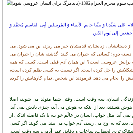
م عَلی سَیِّدِنا وَ نبیِّنا خاتم الأنبیاء وَ المُرسَلین أبِی القاسِم مُحمَّد وَ
 أجمَعین إلی یَوم الدّین
 از دستانشان، زبانشان، قدمشان خیر می ریزد، این می شود. می
دسته دوم؛ کسانی که جبران می کنند. گذشته شان را جبران می
، مرگ برایش عروسی است؟ این همان آدم قبلی است. کسی که همه
 مشکلاتش را حل کرده است. اگر نسبت به کسی ظلم کرده است،
ش را انجام می دهد. فرمودند این شخص، تمام کارهایش را کرده
ندگی انسان، سه وقت است. وقتی شما متولد می شوید، اصلا
هوش هستند، بعد از اینکه به هوش می آید، چیزی یادش نمی آید.
نمی آید. مثل خواب، انسان در عالَم خواب، با یک فاصله اندکی از
 بعد که به اوج می رسد، آدم خواب می بیند. می گویند اگر کسی
تناک ترین لحظات، ساعات و دقایق عمر آدمی، سه وقت است.