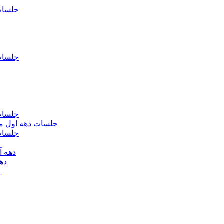
جلسات فاطمیه د
جلسات فاطميه د
جلسات فاطميه د
جلسات دهه اول محرم الحرام 1393 - حس
جلسات دهه 
دهه آخر ماه صف
دهه اول
د