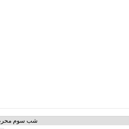
شب سوم محرم الحرام1392-(بايدمرگ برا