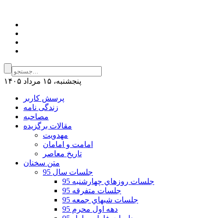
پنجشنبه، ۱۵ مرداد ۱۴۰۵
پرسش کاربر
زندگی نامه
مصاحبه
مقالات برگزیده
مهدویت
امامت و امامان
تاریخ معاصر
متن سخنان
جلسات سال 95
جلسات روزهاي چهارشنبه 95
جلسات متفرقه 95
جلسات شبهاي جمعه 95
دهه اول محرم 95