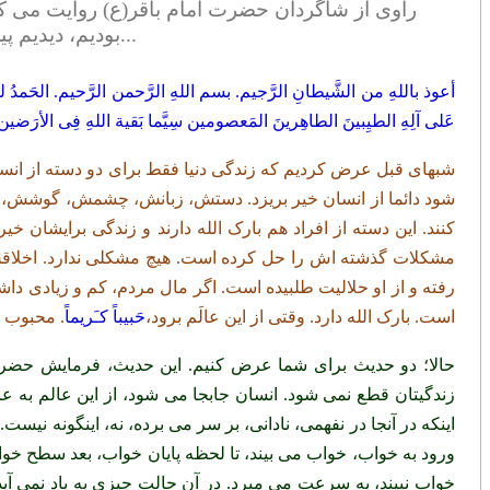
راوی از شاگردان حضرت امام باقر(ع) روایت می ک
بودیم، دیدیم پیرمردی عصا زنان دارد می آید،درب اتاق روبروی امام بود...
أعوذ باللهِ من الشَّیطانِ الرَّجیم. بسم اللهِ الرَّحمن الرَّحیم. الحَمدُ للهِ رَ
عَلی آلِهِ الطیِبینَ الطاهِرینَ المَعصومین سِیَّما بَقیة اللهِ فِی الأرَضین 
شبهای قبل عرض کردیم که زندگی دنیا فقط برای دو دسته از انسا
شود دائما از انسان خیر بریزد. دستش، زبانش، چشمش، گوشش، ه
کنند. این دسته از افراد هم بارک الله دارند و زندگی برایشا
مشکلات گذشته اش را حل کرده است. هیچ مشکلی ندارد. اخلا
رفته و از او حلالیت طلبیده است. اگر مال مردم، کم و زیادی 
است. بارک الله دارد. وقتی از این عالَم برود،
حَبيباً كـَريماً
. محبوب خ
حالا؛ دو حدیث برای شما عرض کنیم. این حدیث، فرمایش حضر
زندگیتان قطع نمی شود. انسان جابجا می شود، از این عالم به ع
اینکه در آنجا در نفهمی، نادانی، بر سر می برده، نه، اینگونه نی
ورود به خواب، خواب می بیند، تا لحظه پایان خواب، بعد سطح خو
خواب نبیند، به سرعت می میرد. در آن حالت چیزی به یاد نمی آید.