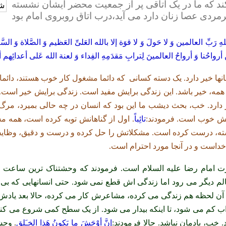
ند که ما در یک اتاقی پر از جمعیت محضر ایشان نشسته
بِّ العالمین وَ لا حَولَ وَ لا قوَة إلا بالله العَلیِّ العَظیم وَ الصَّلاة وَ السَّلا
أرواحُنا وَ أرواحُ العالمینَ لِترابِ مَقدَمِهِ الفِداء وَ لعنة الله عَلی أعدائِهم
نها خیر دارد. یک دسته کسانی که دائما مشغول کار خوب هستند، دائما
مه، خیر باشد. این زندگی برایش مفید است. زندگی برایش خیر است. 
ن خیر دارد. خب، بحث دیشب ما این بود که انسان در چه حالی بمیرد
قش خوب است. فرمودند:
تائِباً
. اول از گناهانش توبه کرده است، همه
داشته، درست کرده است. مشکلاتش را حل کرده و درست و دقیق، وظایف
داست و در آنجا مورد احترام است.
ت امام رضا علیه السلام است. فرمودند که وحشتناک ترین ساعت ز
الم دیگر می رود اما زندگی اش قطع نمی شود. حتی انسانهایی که بی 
ست. آن لحظه هم زندگی می کرده، مشاعرش کار می کرده، حالا بعد یادش 
اب کم می شود، تا اینکه بیدار می شود. از یک سطح کمی شروع می کند،
 خب، یادمان نباشد. حالا فرمودند:
إنَّ أوْحَشَ ما يَكونُ هَذا الخـَلق
.
وحش