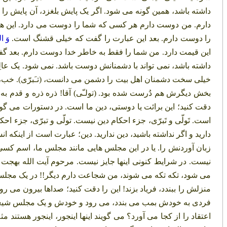
داشته باشد، همین گونه می شود. اگر یک پایش بلغزد، آن پایش را ن
دارم. من دوست دارم هر کسی که شما را دوست می دارد. این هم
را دوست دارم. بعد این عبارت را گفت که خیلی قشنگ است.
وَ ال
این قیمت دارد. من شما را فقط به خاطر خدا دوست دارم. بعد گ
داشته باشد، نمی تواند با دشمنانش دوست باشد. نمی شود. یک عالِم
خیلی سخت دشمنان اهل بیت را دشمن می دانست، (تـَبرّی). خب، 
بخش دیگرش هم دُرست شده بود. (تولـّی) آقا! ذره ذره و قدم به ق
دقت کنید؛ این برائت یا دوستی، دین ما است. در دستورات می گوی
است. تَولّی و تَبرّی، جزء احکام دین نیست. تولّی و تبرّی، جزء اح
دارید و اگر نداشته باشید، دین ندارید. دین؛ عبارت است از اینکه
زبان آوردنش را. یا در این مجلس هایی مانند مجلس ما، اسم کسی 
نیست. در شرایط کنونی اینها جایز نیست. مرحوم آیت الله بهجت ف
می شود، تکه تکه می شوند، من شجاعت دارم دیگر!! در یک مجلس
منزلش را ببندد، فریاد بزند! این را دقت کنید؛ صداها بیرون می رو
فردی به خودش بمب می بندد، می رود و خودش و یک مجلس شیعه را م
اعتقاد را از کجا می آورد؟ می گویند اینها اینجور، اینجور هستند 