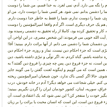
دم را نگه می دارد. آدم، نمی لغزد. به خدا قسم، من شما را دوست
 را دشمن بدانم. نمی شود. هر کسی شما را دوست دارد، من او
وی، شما را دوست ندارم، شما را فقط به خاطر خدا دوست دارم.
 هم یک حرف دیگری است. اگر آدم واقعا امیرالمؤمنین را دوست
کار و تحقیق کرده بود، کاملا از راه تحقیق به دشمنی رسیده بود.
آیت الله خویی می فرمودند: این شخص مصری، در این اواخر، آن
شمنان شما را دشمن می دانم. از آنها برائت دارم. ببینید؛ آقا!
برّی است که جزء احکام دین نیست. نماز و روزه، جزء احکام دین
نداشته باشم، گناه کردم. نه. اگر تولّی و تبرّی داشته باشید، دین
ل دین است، نه جزء فروع دین. پس چه چیزی را فروع دین گفتند؟ به
 همین است که می گوییم و اینگونه لعنت گفتن را می گویند جایز
شوی. حالا اگر کسی باک ندارد، خون شیعیان امیرالمؤمنین ریخته
ی کنم. خیلی شجاعت می خواهد دیگر!! آدم در خانه خودش، درب
عراق، سوریه، لبنان، کشور خودمان ایران را گردن نگیریم. ببینید؛
 بگیر خودت را منفجر کن؟ این نمی شود که. یک اعتقادی است. آن
ه جزء فروع دین است، این است که انسان محبت یا برائت را بر زبان