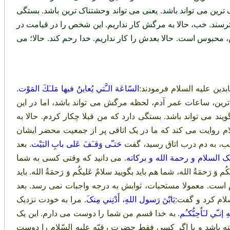
ترین می تواند باشد. یعنی می تواند وحشتناک ترین باشد. بستگی
سند. خب، حالا به مرگش کار نداریم. این شخص را در قیامت در
حبوس است. حالا بعدش را کار نداریم. خدا رحم کند. حالا؛ می
ین علیه السلام فرمودند:
السّاعَة الـَّتي يُعاينُ فيها مَلـَكَ المَوْت.
رین، ساعات عمر آدم، لحظه مرگش می تواند باشد، اما در این
 می تواند باشد. بستگی دارد که من قبلا چکار کردم. حالا به
روایت می کند که ما در یک اتاقی پر از جمعیت محضر ایشان
 خب، به دم درب اتاق رسید، گفت
حَتـّى وَقـَفَ عَلى بابِ البَيْت
. بعد
ک السلام و رحمة الله و برکاته
. می دانید که وقتی کسی به شما
َحمَةُ الله، شما هم باید بگویید سلامٌ عَلیکُم وَ رَحمَةُ الله. باید
است. معمولا مستحبات، ثوابش به درجه واجبات نمی رسد. بعد
سلام کرد و گفت:
يَابْنَ رَسول اللهِ، أَدْنِني مِنکَ.
مرا به خودت نزدیک
ِ إنـّي لـَاُحِبُّكـُم
. به خدا قسم من شما را دوست می دارم. این یک
ته باشد و یا اگر کسی فقط حضرت رقیّه علیه السّلام را دوست