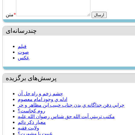
*
متن
چندرسانه‌ای
فیلم
صوت
عکس
پرسش‌های برگزیده
چشم زخم و راه حل آن
ادله ي وجود امام معصوم
چرايي دفن جداگانه ي بدن جناب حبيب ابن مظاهر و حر
روم كجاست؟
مكتب تربيتي آيت الله حق شناس رضوان الله عليه
معيار ذكر دائم
ولايت فقيه
غيبت يا مشورت؟