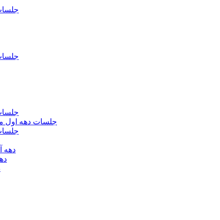
جلسات فاطمیه د
جلسات فاطميه د
جلسات فاطميه د
جلسات دهه اول محرم الحرام 1393 - حس
جلسات دهه 
دهه آخر ماه صف
دهه اول
د