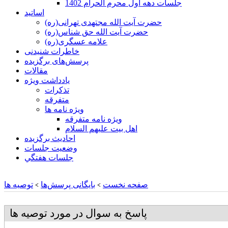
جلسات دهه اول محرم الحرام 1402
اساتید
حضرت آیت الله مجتهدی تهرانی(ره)
حضرت آیت الله حق شناس(ره)
علامه عسگری(ره)
خاطرات شنیدنی
پرسش‌های برگزیده
مقالات
یادداشت ویژه
تذكرات
متفرقه
ويژه نامه ها
ويژه نامه متفرقه
اهل بيت عليهم السلام
احادیث برگزیده
وضعیت جلسات
جلسات هفتگي
صفحه نخست
بایگانی پرسش‌ها
توصیه ها
>
>
پاسخ به سوال در مورد توصیه ها