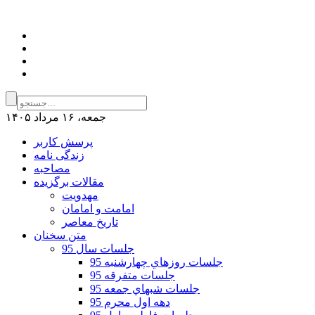
جمعه، ۱۶ مرداد ۱۴۰۵
پرسش کاربر
زندگی نامه
مصاحبه
مقالات برگزیده
مهدویت
امامت و امامان
تاریخ معاصر
متن سخنان
جلسات سال 95
جلسات روزهاي چهارشنبه 95
جلسات متفرقه 95
جلسات شبهاي جمعه 95
دهه اول محرم 95