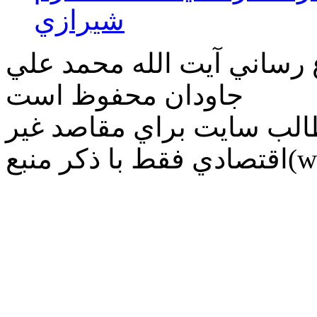
شيرازي
ع رساني آیت الله محمد علي
جاودان محفوظ است
طالب سايت براي مقاصد غير