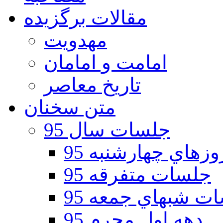
مقالات برگزیده
مهدویت
امامت و امامان
تاریخ معاصر
متن سخنان
جلسات سال 95
هاي چهارشنبه 95
جلسات متفرقه 95
ت شبهاي جمعه 95
دهه اول محرم 95