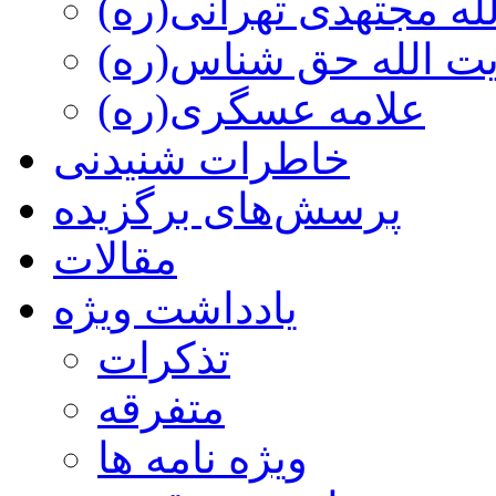
ه مجتهدی تهرانی(ره)
 الله حق شناس(ره)
علامه عسگری(ره)
خاطرات شنیدنی
پرسش‌های برگزیده
مقالات
یادداشت ویژه
تذكرات
متفرقه
ويژه نامه ها