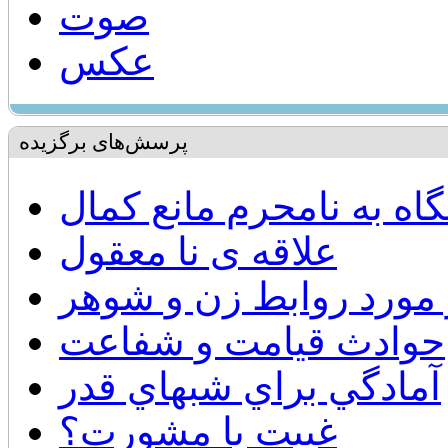
صوت
عکس
پرسش‌های برگزیده
گاه به نامحرم مانع کمال
علاقه ی نا معقول
 مورد روابط زن و شوهر
حوادث قيامت و شفاعت
آمادگي براي شبهاي قدر
غيبت يا مشورت؟