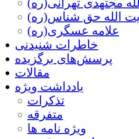
ه مجتهدی تهرانی(ره)
 الله حق شناس(ره)
علامه عسگری(ره)
خاطرات شنیدنی
پرسش‌های برگزیده
مقالات
یادداشت ویژه
تذكرات
متفرقه
ويژه نامه ها