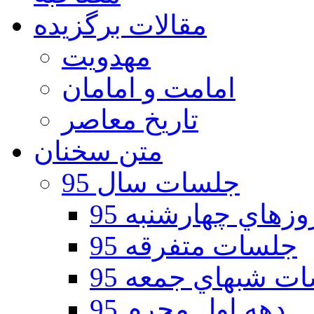
مقالات برگزیده
مهدویت
امامت و امامان
تاریخ معاصر
متن سخنان
جلسات سال 95
هاي چهارشنبه 95
جلسات متفرقه 95
ت شبهاي جمعه 95
دهه اول محرم 95