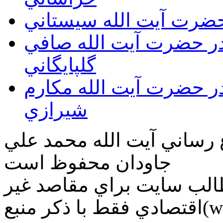
 حضرت آيت الله سيستاني
قدر حضرت آيت الله صافي
گلپايگاني
قدر حضرت آيت الله مكارم
شيرازي
ع رساني آیت الله محمد علي
جاودان محفوظ است
طالب سايت براي مقاصد غير