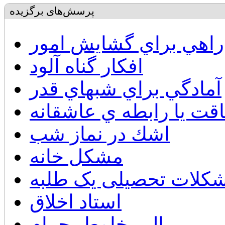
پرسش‌های برگزیده
راهي براي گشايش امور
افكار گناه آلود
آمادگي براي شبهاي قدر
قت يا رابطه ي عاشقانه
اشك در نماز شب
مشكل خانه
کلات تحصیلی یک طلبه
استاد اخلاق
مال مخلوط بحرام