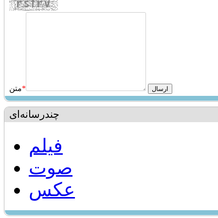
*
متن
چندرسانه‌ای
فیلم
صوت
عکس