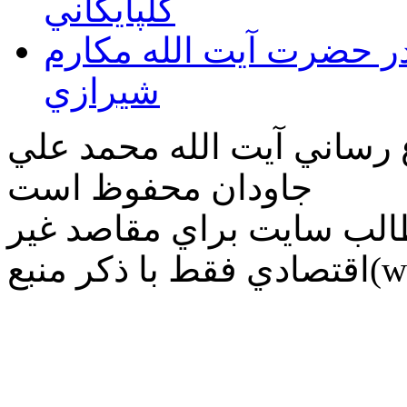
گلپايگاني
قدر حضرت آيت الله مكارم
شيرازي
ع رساني آیت الله محمد علي
جاودان محفوظ است
طالب سايت براي مقاصد غير