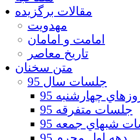
مقالات برگزیده
مهدویت
امامت و امامان
تاریخ معاصر
متن سخنان
جلسات سال 95
هاي چهارشنبه 95
جلسات متفرقه 95
ت شبهاي جمعه 95
دهه اول محرم 95