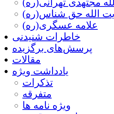
ه مجتهدی تهرانی(ره)
 الله حق شناس(ره)
علامه عسگری(ره)
خاطرات شنیدنی
پرسش‌های برگزیده
مقالات
یادداشت ویژه
تذكرات
متفرقه
ويژه نامه ها