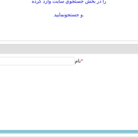
را در بخش جستجوي سايت وارد كرده
و جستجونماييد.
*
نام