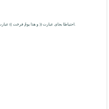
6- احتیاطا بجای عبارت (( و هذا یومٌ فرحَت )) عبارت (( و یوم قتل الحسین یومٌ فرحَت )) و بجای عبارت (( إن هذا یوم ٌ تبرّکت )) عبارت (( إن یومَ قتل الحسین یومٌ تبرّکت )) قرائت شود.