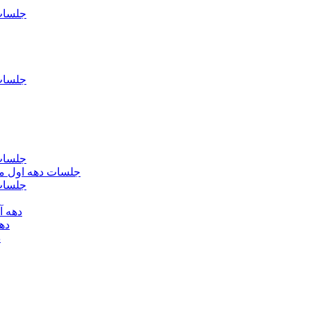
جلسات فاطمیه د
جلسات فاطميه د
جلسات فاطميه د
جلسات دهه اول محرم الحرام 1393 - حس
جلسات دهه 
دهه آخر ماه صف
دهه اول
د