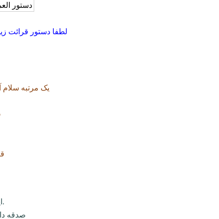
لطفا دستور قرائت زی
2- یک مرتبه سلام 
4
7-
1- این دستور تا چهل روز و بدون فاصله شدن بین روزها انجام شود.
2- صدقه 