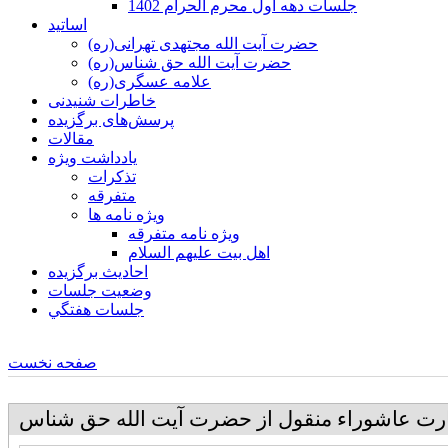
جلسات دهه اول محرم الحرام 1402
اساتید
حضرت آیت الله مجتهدی تهرانی(ره)
حضرت آیت الله حق شناس(ره)
علامه عسگری(ره)
خاطرات شنیدنی
پرسش‌های برگزیده
مقالات
یادداشت ویژه
تذكرات
متفرقه
ويژه نامه ها
ويژه نامه متفرقه
اهل بيت عليهم السلام
احادیث برگزیده
وضعیت جلسات
جلسات هفتگي
صفحه نخست
ارت عاشوراء منقول از حضرت آيت الله حق شناس