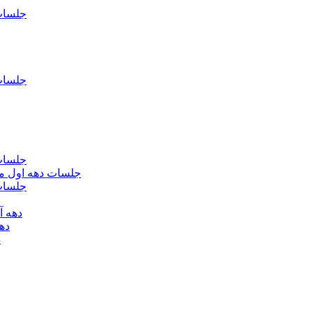
جلسات فاطمیه د
جلسات فاطميه د
جلسات فاطميه د
جلسات دهه اول محرم الحرام 1393 - حس
جلسات دهه 
دهه آخر ماه صف
دهه اول
د