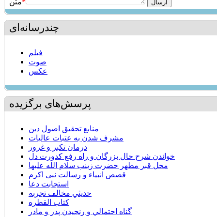
*
متن
چندرسانه‌ای
فیلم
صوت
عکس
پرسش‌های برگزیده
منابع تحقيق اصول دين
مشرف شدن به عتبات عاليات
درمان تكبر و غرور
خواندن شرح حال بزرگان و راه رفع كدورت دل
محل قبر مطهر حضرت زينب سلام الله عليها
قصص انبیاء و رسالت نبی اکرم
استجابت دعا
حديثي مخالف تجربه
کتاب القطره
گناه احتمالي و رنجيدن پدر و مادر