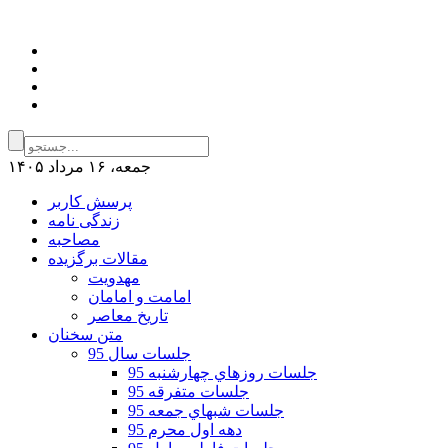
جمعه، ۱۶ مرداد ۱۴۰۵
پرسش کاربر
زندگی نامه
مصاحبه
مقالات برگزیده
مهدویت
امامت و امامان
تاریخ معاصر
متن سخنان
جلسات سال 95
جلسات روزهاي چهارشنبه 95
جلسات متفرقه 95
جلسات شبهاي جمعه 95
دهه اول محرم 95