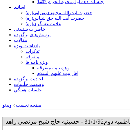
جلسات دهه اول محرم الحرام 1402
اساتید
حضرت آیت الله مجتهدی تهرانی(ره)
حضرت آیت الله حق شناس(ره)
علامه عسگری(ره)
خاطرات شنیدنی
پرسش‌های برگزیده
مقالات
یادداشت ویژه
تذكرات
متفرقه
ويژه نامه ها
ويژه نامه متفرقه
اهل بيت عليهم السلام
احادیث برگزیده
وضعیت جلسات
جلسات هفتگي
صفحه نخست
ویدئو
>
 حسينيه حاج شيخ مرتضي زاهد