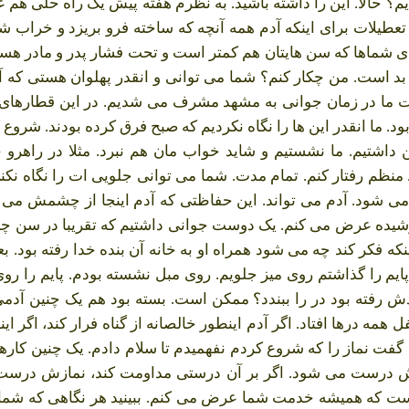
حالا. این را داشته باشید. به نظرم هفته پیش یک راه حلی هم ع
 تعطیلات برای اینکه آدم همه آنچه که ساخته فرو بریزد و خراب 
 شماها که سن هایتان هم کمتر است و تحت فشار پدر و مادر هستید،
د است. من چکار کنم؟ شما می توانی و انقدر پهلوان هستی که آن
 وقت ما در زمان جوانی به مشهد مشرف می شدیم. در این قطارها
ود. ما انقدر این ها را نگاه نکردیم که صبح فرق کرده بودند. شرو
م. ما نشستیم و شاید خواب مان هم نبرد. مثلا در راهرو خواب
 منظم رفتار کنم. تمام مدت. شما می توانی جلویی ات را نگاه ن
ود. آدم می تواند. این حفاظتی که آدم اینجا از چشمش می کن
شیده عرض می کنم. یک دوست جوانی داشتیم که تقریبا در سن چه 
 فکر کند چه می شود همراه او به خانه آن بنده خدا رفته بود. بعد 
 پایم را گذاشتم روی میز جلویم. روی مبل نشسته بودم. پایم را 
و یادش رفته بود در را ببندد؟ ممکن است. بسته بود هم یک چنین 
ه درها افتاد. اگر آدم اینطور خالصانه از گناه فرار کند، اگر این
گفت نماز را که شروع کردم نفهمیدم تا سلام دادم. یک چنین کارها
ازش درست می شود. اگر بر آن درستی مداومت کند، نمازش درست
ست که همیشه خدمت شما عرض می کنم. ببینید هر نگاهی که شما 