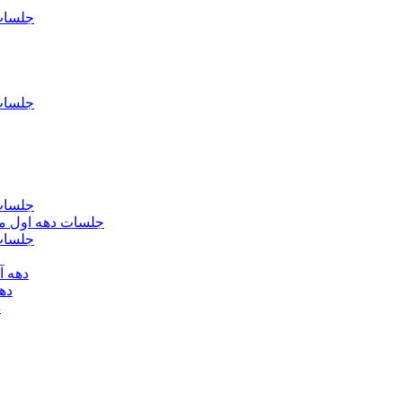
جلسات فاطمیه د
جلسات فاطميه د
جلسات فاطميه د
جلسات دهه اول محرم الحرام 1393 - حس
جلسات دهه 
دهه آخر ماه صف
دهه اول
د