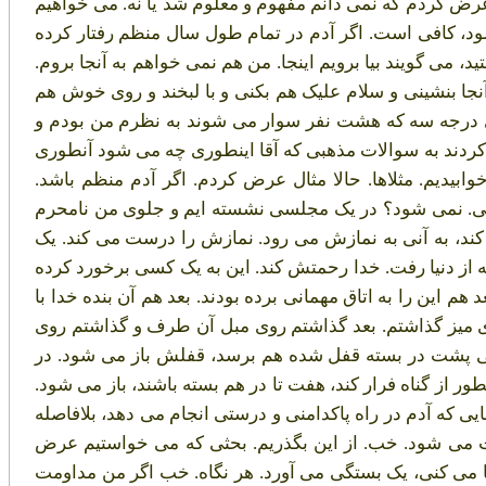
رض کردم که نمی دانم مفهوم و معلوم شد یا نه. می خواهیم
شود، کافی است. اگر آدم در تمام طول سال منظم رفتار کرده
 می گویند بیا برویم اینجا. من هم نمی خواهم به آنجا بروم.
جا بنشینی و سلام علیک هم بکنی و با لبخند و روی خوش هم
ی درجه سه که هشت نفر سوار می شوند به نظرم من بودم و
ع کردند به سوالات مذهبی که آقا اینطوری چه می شود آنطوری
یدیم. مثلاها. حالا مثال عرض کردم. اگر آدم منظم باشد.
کنی. نمی شود؟ در یک مجلسی نشسته ایم و جلوی من نامحرم
د، به آنی به نمازش می رود. نمازش را درست می کند. یک
از دنیا رفت. خدا رحمتش کند. این به یک کسی برخورد کرده
هم این را به اتاق مهمانی برده بودند. بعد هم آن بنده خدا با
روی میز گذاشتم. بعد گذاشتم روی مبل آن طرف و گذاشتم روی
آدمی پشت در بسته قفل شده هم برسد، قفلش باز می شود. در
طور از گناه فرار کند، هفت تا در هم بسته باشند، باز می شود.
یی که آدم در راه پاکدامنی و درستی انجام می دهد، بلافاصله
 می شود. خب. از این بگذریم. بحثی که می خواستیم عرض
می کنی، یک بستگی می آورد. هر نگاه. خب اگر من مداومت