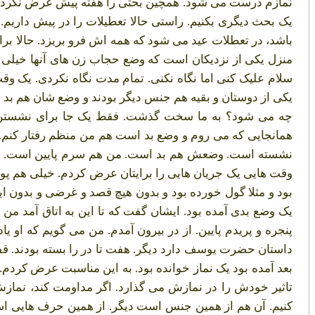
نمازم درست می شود. همچین بحثی را هفته پیش عرض نکردیم؟ 
یک بحث دیگری بکنیم. راستی حالا تعطیلات را در پیش داریم.
باشد، در تعطلات عید می شود که همه اش فرو بریزد. حالا برای
منزل یکی از نزدیکان است که وضع حجاب زن های آنها خیلی ب
سلام علیک کنی اما نگاه نکنی. تمام مدت نگاه نکردی. یک
یکی از دوستان و بقیه هم جنس دیگر بودند و وضع شان هم بد ب
چه می شود؟ به ما سخت گذشت. فقط یک جا برای نشستن داشتی
همانجایی که می روم و وضع بد است هم من منظم رفتار کنم.
نشسته است. وضعش هم بد است. من هم سرم پایین است. می ش
وقت هایی یک جریان هایی را برایتان عرض کردم. خیلی هم پو
بود و مثلا گول خورده بود و بدون هیچ قصد و غرضی و بدون اینکه
یک وضع بدی آمده بود. ایشان گفت که تا این به اتاق آمد من
پنجره و پریدم پایین. از در بیرون آمدم. من می گویم که ا
داستان حضرت یوسف دارد دیگر. هفت تا در را بسته بودند. قفل هم
بعد آمده بود یک نماز خوانده بود. به این مناسبت عرض کردم. 
تاثیر خودش را در نمازش می گذارد. اگر مداومت کند، نم
کنیم. آن هم از همین جنس است دیگر. از همین حرف هایی ا