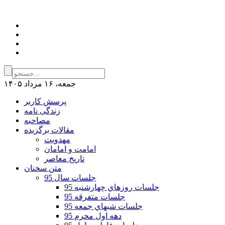
جمعه، ۱۶ مرداد ۱۴۰۵
پرسش کاربر
زندگی نامه
مصاحبه
مقالات برگزیده
مهدویت
امامت و امامان
تاریخ معاصر
متن سخنان
جلسات سال 95
جلسات روزهاي چهارشنبه 95
جلسات متفرقه 95
جلسات شبهاي جمعه 95
دهه اول محرم 95