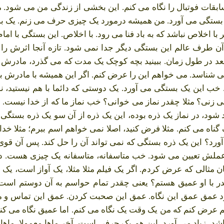
بقات فوتبال را نگاه می کنم. این بخشی از زندگی من می شود. م
بستگی می آورد. من همیشه درمورد یک چیزی حرف می زنم. یک بستگ
ا اخلاص نباشد که به باد فنا می رود. با اخلاص. این بستگی با 
 آن طرف عالم این بستگی دیگر جدا نمی شود. تازه آنجا اثرش را م
 بعد در طول زمان. ببینید بچه کوچک یک مدت که می گذرد، مادرش ر
 نمی شناسد. می خواهم این را عرض کنم. اگر این همیشه با مادر
 خب این یک بستگی می آورد. یک دوستی که دائما با هم نیستید، 
م می زنی؟ مثلا چقدر نماز می خوانی؟ خب نماز ما که از خدا نیست
ر زیاد شود، در نماز یک ذره بوده، این یک ذره از آن سو یک ذره بس
ناه می کنم. مثلا فرض کنید، اصلا نمی خواهم اسم ببرم؛ مثلا خد
ورد؟ این یک ذره بستگی که نمی تواند آن را حل کند. پس آن قوی
 عملش تعیین می شود. خب متاسفانه، متاسفانه یک چیزی هست. در 
 مثالی که عرض کردم. اگر یک فیلم مثلا مثلا، یک آواز است، یک
با او عمیق هستم؟ یعنی چقدر تمام حواسم به آن دوستم است؟
عمق عمق این نگاه. عمق این صحبت کردن. عمق این تماس و مص
ض کنم که من یک وقت یک نگاه می کنم. اما عمیق نگاه می کنم.
، زیاد می آورد. این هم یک حرفی است. آخر ماها معمولا، ماها، 