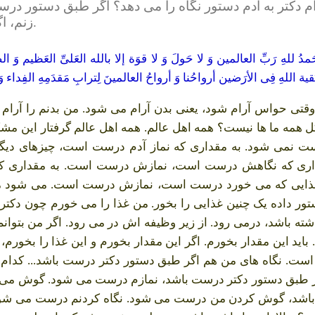
ام دکتر به آدم دستور نگاه را می دهد؟ اگر طبق دستور
زنم، اگر طبق دستور دکتر درست باشد، نمازم درست می شود.
لهِ رَبِّ العالمین وَ لا حَولَ وَ لا قوَة إلا بالله العَلیِّ العَظیم وَ الصَّل
َقیة اللهِ فِی الأرَضین أرواحُنا وَ أرواحُ العالمینَ لِترابِ مَقدَمِهِ الفِد
ی حواس آرام شود، یعنی بدن آرام می شود. من بدنم را آرام م
ل همه ما ها نیست؟ همه اهل عالم. همه اهل عالم گرفتار این مش
نمی شود. به مقداری که نماز آدم درست است، چیزهای دیگرش
ری که نگاهش درست است، نمازش درست است. به مقداری که
ی که می خورد درست است، نمازش درست است. می شود من یک 
دستور داده یک چنین غذایی را بخور. من غذا را می خورم چون دک
شته باشد، درمی رود. از زیر وظیفه اش در می رود. اگر من بتوان
. باید این مقدار بخورم. اگر این مقدار بخورم و این غذا را بخور
ست. نگاه های من هم اگر طبق دستور دکتر درست باشد... کدام د
 طبق دستور دکتر درست باشد، نمازم درست می شود. گوش می 
ت باشد، گوش کردن من درست می شود. نگاه کردنم درست می ش