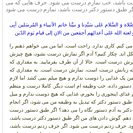
 درست باشد، خب نمازم درست می شود. حرف هایی که می
اة وَ السَّلام عَلی سَیِّدِنا وَ نبیِّنا خاتم الأنبیاء وَ المُرسَلین أبِی
اء وَ لعنة الله عَلی أعدائِهم أجمَعین من الانِ إلی قیام یَوم الدّین
ی کنم. کاری ندارد. راحت است. اما من می خواهم ذهنم را
کل اند. چکار کنیم؟ آدم اگر نمازش درست نشود، هیچ چیزش
 درست است. حالا از آن طرف بفرمایید. به مقداری که
 زبانش درست است، نمازش درست است. به مقداری که
غذایی را دوست ندارم و هیچ میلم نمی کشد اما لازم
تر دستور داده. خب وظیفه ام است دیگر. کاملا درست و منظم
م غذای اینجوری را بخورم، غذایی که هیچ دوست ندارم و میل
م، طبق دستور دکتر که تبدیل به وظیفه من می شود، اگر انجام
کتر به آدم دستور نگاه را می دهد؟ اگر طبق دستور درست
دهم. گوش دادن های من اگر طبق دستور دکتر درست باشد،
ود. حرف زدنم درست می شود. اگر حرف زدنم درست باشد،