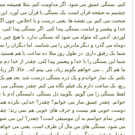
کنم، بستگی عمیق می شود. اگر مداومت کنم. مثلا همیشه مسا
چشمم به صفحه قرآن است. یک بستگی با قرآن می آورد. این 
صحبت می کنم. بی نقشه ها. یعنی درست و با اخلاص. چون اگر ب
خدا و پیغمبر و امامت بستگی پیدا کنی. اگر بستگی پیدا کنی،
آوردی. آدمی که متولد می شود که بستگی ندارد. با هیچ چیز.
دوماه می گذرد و دیگر مادرش را می شناسد. اما دیگران را
شما یک رفیق داری. در طول روز مثلا ده ساعت با هم هستید.
شما این بستگی را با خدا و پیغمبر پیدا کنی. چقدر از خدا د
ما هم اگر ... می خواهم بگویم زیاد، می بینم که... حالا. اگ
بکنم. یک نماز خواندم و یک ذره بستگی درست شد. بعد هم یک گ
ربع، یک ساعت دارم یک فیلم نگاه می کنم. چقدر بستگی می آ
لفظ بستگی را می گویم. بگویید دل بستگی. دلبستگی آدم با
خوانم. چقدر عمیق نماز می خوانم؟ چقدر؟ خدایی نکرده همان
دوست خوبی هم نیست و حرف های خوبی هم نمی زند؛ چقدر 
چقدر تمام حواسم به آن موسیقی است؟ چقدر؟ این می شود 
می شود. بستگی های من مال آن طرف است. یعنی می خواهم عر
مقدار عمقش بستگی می آورد. کم است، کم می آورد. زیاد باشد