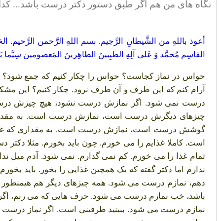
نگاه های من هم اگر طبق دستور دکتر درست باشد... کد
أعوذ باللهِ من الشَّیطانِ الرَّجیم. بسم اللهِ الرَّحمن الرَّحیم. الحَمدُ ل
القاسِم مُحمَّد وَ عَلی آلِهِ الطیِبینَ الطاهِرینَ المَعصومین سِیَّما ب
حواس در نماز کجاست؟ حواس را چکار کنیم که جمع شود؟ وقت
آرام کنم که این طرف و آن طرف نرود. چکار کنیم؟ این مشک
درست نمی شود. اگر نمازش درست نشود، هیچ چیزش درست 
چیزهای دیگرش درست است، نمازش درست است. به مقدا
گوشش درست است، نمازش درست است. به مقداری که غذای
است. کاملا غذایم را می خورم. چون باید بخورم. مثلا دکتر 
تمام غذا را می خورم. کم نمی گذارم. نمی شود. آدم میل ندا
ندارم اما دکتر گفته که یک همچین غذایی را بخور. باید بخورم
دهم، نمازم درست می شود. همه چیزهای دیگر هم هیمنطور ا
باشد، خب نمازم درست می شود. حرف هایی که می زنم، اگر
نمازم درست می شود. ببینید طرفینی است. اگر نماز درس