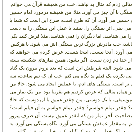
ثالی زدم که مثال بد نباشد. خب من همیشه قرآن می خوانم.
ی با آن چیز می آورد. مثلا. من همیشه درمورد امام حسین
امام حسین می آورد. آن که طرح است، طرح این است که شما با
ی بینی. اثر بستگی را. ببینید با عمل این بستگی را به دست
ا می شناسد. اما دیگران را نمی شناسد. مثلا فرض کنید یکی
ش باشد، خب مادرش بزرگ ترین بستگی اش می شود. با هرکس.
نمی آورد. آنجا نیست، اینجا هست. عرض کردم می خواهند که
. از خدا دم زدن نیست. اگر بشود، همین نمازهای شکسته بسته
تگی می شود. البته شرطش این است که بعد نروم بیرون یک گناه
ایی نکرده یک فیلم بد نگاه می کنم. خب آن که نیم ساعت، سه
 تر است. بستگی های آدم، با عملش ایجاد می شود. حالا من
همان مثالی که عرض کردیم هم تقریبا بود. من یک نماز می
 موسیقی، با یک دوستی، من چقدر عمیق با آن دوست که حالا
 چقدر تمام حواسم؟ چقدر تمام حواسم به آن فیلم است؟
احبت. آخر نماز من که انقدر عمیق نیست. آن طرف پیروز
 به مقدار عمقش بستگی می آورد. نگاه بستگی می آورد. به
من، اگر خدایی نکرده یک گناه بکنم، خیلی عمیق تر گناه می