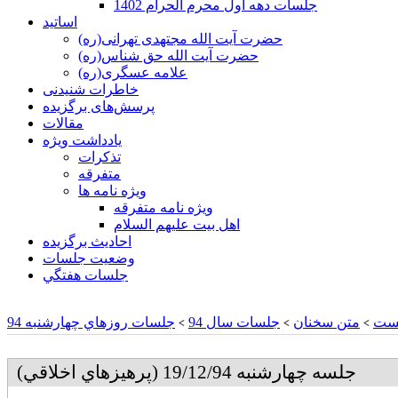
جلسات دهه اول محرم الحرام 1402
اساتید
حضرت آیت الله مجتهدی تهرانی(ره)
حضرت آیت الله حق شناس(ره)
علامه عسگری(ره)
خاطرات شنیدنی
پرسش‌های برگزیده
مقالات
یادداشت ویژه
تذكرات
متفرقه
ويژه نامه ها
ويژه نامه متفرقه
اهل بيت عليهم السلام
احادیث برگزیده
وضعیت جلسات
جلسات هفتگي
ست
متن سخنان
جلسات سال 94
جلسات روزهاي چهارشنبه 94
>
>
>
جلسه چهارشنبه 19/12/94 (پرهيزهاي اخلاقي)