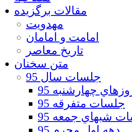
مقالات برگزیده
مهدویت
امامت و امامان
تاریخ معاصر
متن سخنان
جلسات سال 95
هاي چهارشنبه 95
جلسات متفرقه 95
ت شبهاي جمعه 95
دهه اول محرم 95