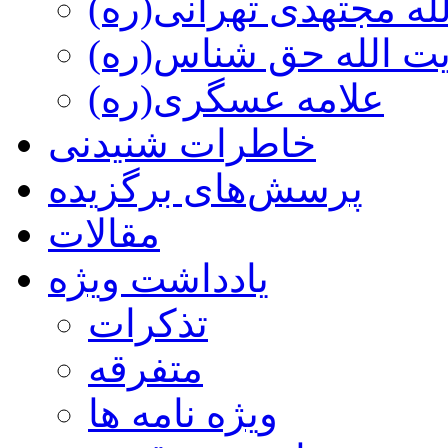
ه مجتهدی تهرانی(ره)
 الله حق شناس(ره)
علامه عسگری(ره)
خاطرات شنیدنی
پرسش‌های برگزیده
مقالات
یادداشت ویژه
تذكرات
متفرقه
ويژه نامه ها