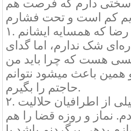
 سختی دارم که فرصت هم
۱. چطور میتوانم از حضرت رضا که همسایه ایشانم
ره‌ای شک ندارم، اما گدای
حسی هست که چرا باید من
 و همین باعث میشود نتوانم
حاجتم را بگیرم.
۲. برای چله زیارت عاشورا از خیلی از اطرافیان حلالیت
دم. نماز و روزه قضا را هم
زم بدهی بر‌گردنم باشد یا