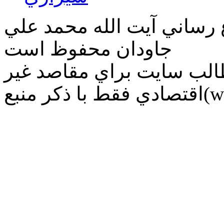
ع رساني آیت الله محمد علي
جاودان محفوظ است
طالب سايت براي مقاصد غير