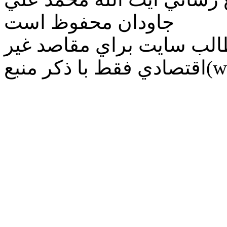
جاودان محفوظ است
طالب سايت براي مقاصد غير