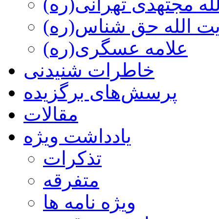
ه مجتهدی تهرانی(ره)
 الله حق شناس(ره)
علامه عسگری(ره)
خاطرات شنیدنی
پرسش‌های برگزیده
مقالات
یادداشت ویژه
تذكرات
متفرقه
ويژه نامه ها