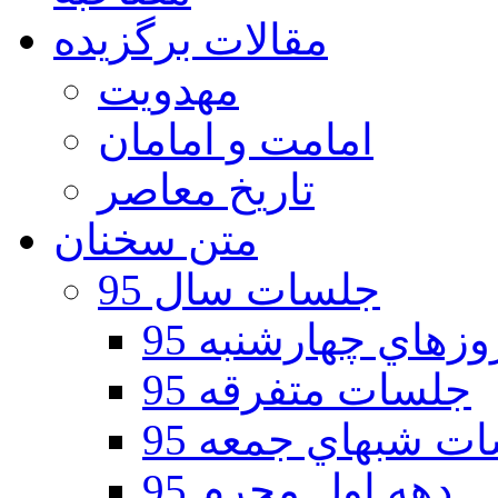
مقالات برگزیده
مهدویت
امامت و امامان
تاریخ معاصر
متن سخنان
جلسات سال 95
هاي چهارشنبه 95
جلسات متفرقه 95
ت شبهاي جمعه 95
دهه اول محرم 95