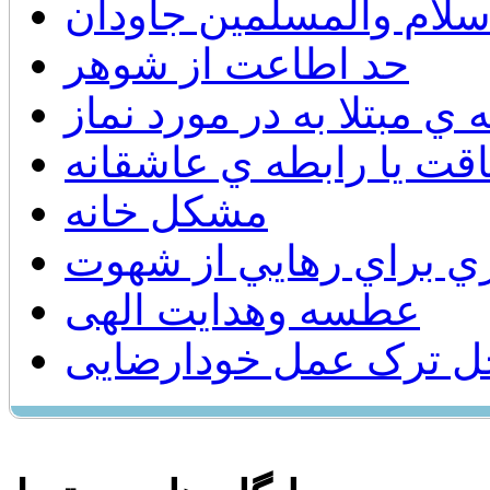
سلام والمسلمين جاودان
حد اطاعت از شوهر
ي مبتلا به در مورد نماز
قت يا رابطه ي عاشقانه
مشكل خانه
ي براي رهايي از شهوت
عطسه وهدایت الهی
ل ترک عمل خودارضایی