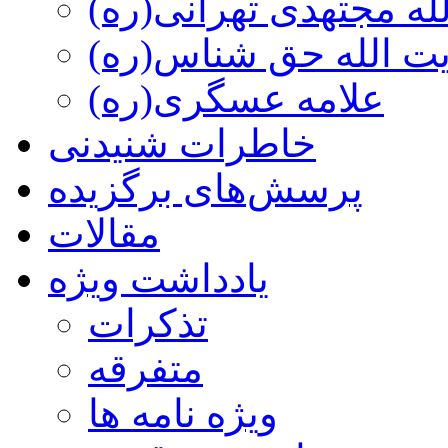
ه مجتهدی تهرانی(ره)
 الله حق شناس(ره)
علامه عسگری(ره)
خاطرات شنیدنی
پرسش‌های برگزیده
مقالات
یادداشت ویژه
تذكرات
متفرقه
ويژه نامه ها