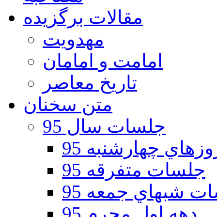
مقالات برگزیده
مهدویت
امامت و امامان
تاریخ معاصر
متن سخنان
جلسات سال 95
هاي چهارشنبه 95
جلسات متفرقه 95
ت شبهاي جمعه 95
دهه اول محرم 95