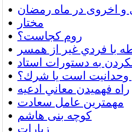
 و اخروی در ماه رمضان
مختار
روم كجاست؟
طه با فردي غير از همسر
كردن به دستورات استاد
 وحدانيت است يا شرك؟
راه فهميدن معاني ادعيه
مهمترین عامل سعادت
کوچه بنی هاشم
زیارات