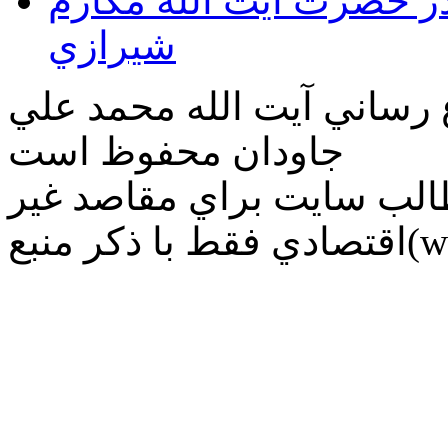
قدر حضرت آيت الله مكارم
شيرازي
ع رساني آیت الله محمد علي
جاودان محفوظ است
طالب سايت براي مقاصد غير